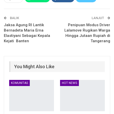
Email
Facebook Messenger
BALIK
Telegram
LINE
LANJUT
Jaksa Agung RI Lantik
Penipuan Modus Driver
Bernadeta Maria Erna
Lalamove Rugikan Warga
Elastiyani Sebagai Kepala
Hingga Jutaan Rupiah di
Kejati Banten
Tangerang
You Might Also Like
KOMUNITAS
HOT NEWS