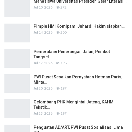
Mahasiswa Universitas Presiden Gelar Literasi…
Jul 10, 2026
272
Pimpin HMI Komipam, Juhardi Hakim siapkan…
Jul 14, 2026
200
Pemerataan Penerangan Jalan, Pemkot
Tangsel…
Jul 17, 2026
198
PWI Pusat Sesalkan Pernyataan Hotman Paris,
Minta…
Jul 20, 2026
197
Gelombang PHK Mengintai Jateng, KAHMI
Tekstil:…
Jul 23, 2026
197
Penguatan AD/ART, PWI Pusat Sosialisasi Lima