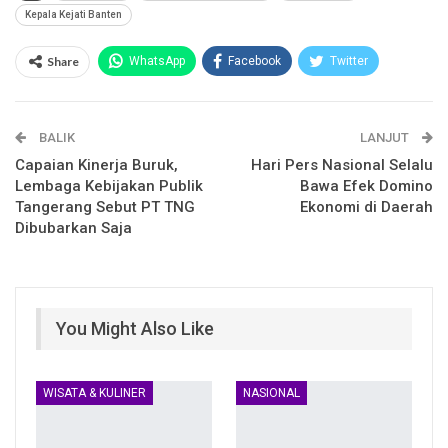
Kepala Kejati Banten
Share
WhatsApp
Facebook
Twitter
Email
Facebook Messenger
BALIK
Telegram
LINE
LANJUT
Capaian Kinerja Buruk,
Hari Pers Nasional Selalu
Lembaga Kebijakan Publik
Bawa Efek Domino
Tangerang Sebut PT TNG
Ekonomi di Daerah
Dibubarkan Saja
You Might Also Like
WISATA & KULINER
NASIONAL