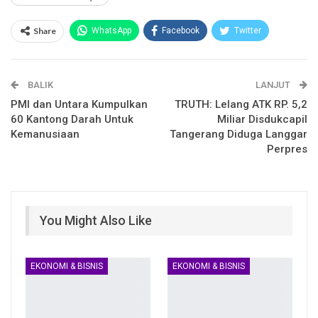
Share
WhatsApp
Facebook
Twitter
Email
Facebook Messenger
BALIK
Telegram
LINE
LANJUT
PMI dan Untara Kumpulkan
TRUTH: Lelang ATK RP. 5,2
60 Kantong Darah Untuk
Miliar Disdukcapil
Kemanusiaan
Tangerang Diduga Langgar
Perpres
You Might Also Like
EKONOMI & BISNIS
EKONOMI & BISNIS