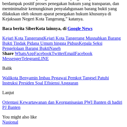
berdampak positif proses penegakan hukum yang transparan, dan
meminimalisir kemungkinan penyalahgunaan barang bukti yang
dilakukan oleh oknum aparat penegakan hukum khusunya di
Kejaksaan Negeri Kota Tangerang,” katanya.
Baca berita SiberKota lainnya, di
Google News
Kejari Kota Tangerang
Kejari Kota Tangerang Musnahkan Barang
Bukti Tindak Pidana Umum hingga Pidsus
Kepala Seksi
Pengelolaan Barang Bukti
Naseh
Share
WhatsApp
Facebook
Twitter
Email
Facebook
Messenger
Telegram
LINE
Balik
Walikota Benyamin Imbau Pegawai Pemkot Tangsel Patuhi
Instruksi Presiden Soal Efisiensi Anggaran
Lanjut
Orientasi Kewartawanan dan Keorganisasian PWI Banten di hadiri
PJ Banten
You might also like
Nasional