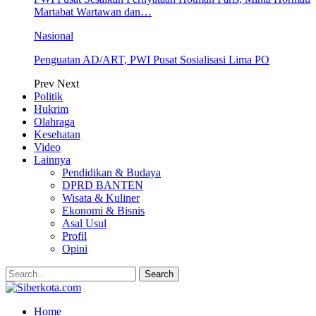
Martabat Wartawan dan…
Nasional
Penguatan AD/ART, PWI Pusat Sosialisasi Lima PO
Prev
Next
Politik
Hukrim
Olahraga
Kesehatan
Video
Lainnya
Pendidikan & Budaya
DPRD BANTEN
Wisata & Kuliner
Ekonomi & Bisnis
Asal Usul
Profil
Opini
Home