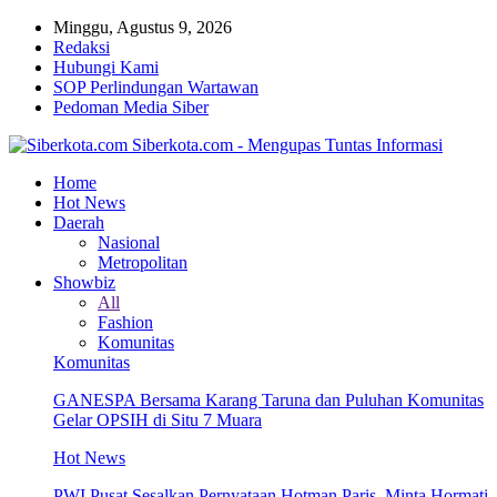
Minggu, Agustus 9, 2026
Redaksi
Hubungi Kami
SOP Perlindungan Wartawan
Pedoman Media Siber
Siberkota.com - Mengupas Tuntas Informasi
Home
Hot News
Daerah
Nasional
Metropolitan
Showbiz
All
Fashion
Komunitas
Komunitas
GANESPA Bersama Karang Taruna dan Puluhan Komunitas
Gelar OPSIH di Situ 7 Muara
Hot News
PWI Pusat Sesalkan Pernyataan Hotman Paris, Minta Hormati