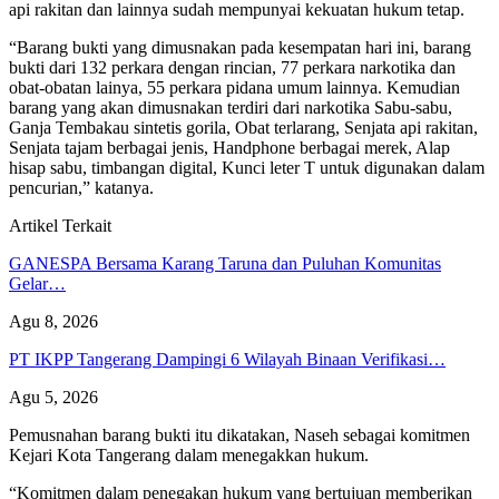
api rakitan dan lainnya sudah mempunyai kekuatan hukum tetap.
“Barang bukti yang dimusnakan pada kesempatan hari ini, barang
bukti dari 132 perkara dengan rincian, 77 perkara narkotika dan
obat-obatan lainya, 55 perkara pidana umum lainnya. Kemudian
barang yang akan dimusnakan terdiri dari narkotika Sabu-sabu,
Ganja Tembakau sintetis gorila, Obat terlarang, Senjata api rakitan,
Senjata tajam berbagai jenis, Handphone berbagai merek, Alap
hisap sabu, timbangan digital, Kunci leter T untuk digunakan dalam
pencurian,” katanya.
Artikel Terkait
GANESPA Bersama Karang Taruna dan Puluhan Komunitas
Gelar…
Agu 8, 2026
PT IKPP Tangerang Dampingi 6 Wilayah Binaan Verifikasi…
Agu 5, 2026
Pemusnahan barang bukti itu dikatakan, Naseh sebagai komitmen
Kejari Kota Tangerang dalam menegakkan hukum.
“Komitmen dalam penegakan hukum yang bertujuan memberikan