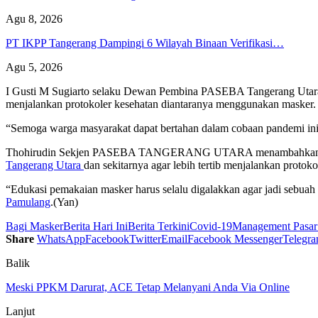
Agu 8, 2026
PT IKPP Tangerang Dampingi 6 Wilayah Binaan Verifikasi…
Agu 5, 2026
I Gusti M Sugiarto selaku Dewan Pembina PASEBA Tangerang Utara
menjalankan protokoler kesehatan diantaranya menggunakan masker.
“Semoga warga masyarakat dapat bertahan dalam cobaan pandemi ini, 
Thohirudin Sekjen PASEBA TANGERANG UTARA menambahkan, bahw
Tangerang Utara
dan sekitarnya agar lebih tertib menjalankan proto
“Edukasi pemakaian masker harus selalu digalakkan agar jadi sebua
Pamulang
.(Yan)
Bagi Masker
Berita Hari Ini
Berita Terkini
Covid-19
Management Pasar
Share
WhatsApp
Facebook
Twitter
Email
Facebook Messenger
Telegr
Balik
Meski PPKM Darurat, ACE Tetap Melanyani Anda Via Online
Lanjut