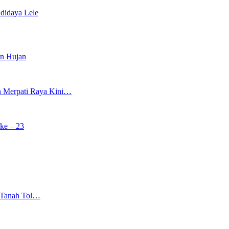
didaya Lele
un Hujan
an Merpati Raya Kini…
ke – 23
n Tanah Tol…