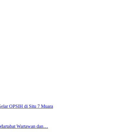
lar OPSIH di Situ 7 Muara
i Martabat Wartawan dan…