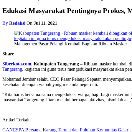
Edukasi Masyarakat Pentingnya Prokes, 
By
Redaksi
On
Jul 11, 2021
Managemen Pasar Pelangi Kembali Bagikan Ribuan Masker
Share
Siberkota.com
,
Kabupaten Tangerang
– Ribuan masker kembali di
Tangerang
, kegiatan ini guna terus mengedukasi masyarakat akan pe
Mohamad Jembar selaku CEO Pasar Pelangi Sepatan menyampaikan, ba
kesehatan ditengah wabah yang melanda negeri ini.
“Kita harus bersama-sama mengedukasi warga, bagi-bagi masker ini 
masyarakat Tangerang Utara melalui berbagai aktivitas, bismillah a
Artikel Terkait
GANESPA Bersama Karang Taruna dan Puluhan Komunitas Gelar