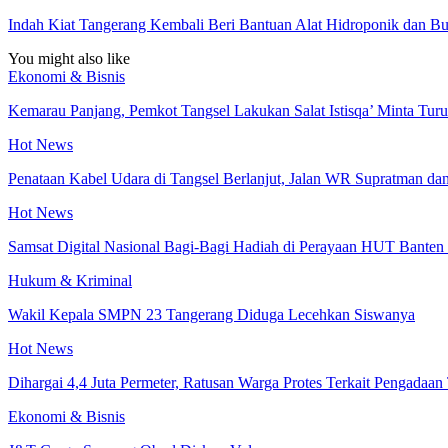
Indah Kiat Tangerang Kembali Beri Bantuan Alat Hidroponik dan Bu
You might also like
Ekonomi & Bisnis
Kemarau Panjang, Pemkot Tangsel Lakukan Salat Istisqa’ Minta Tur
Hot News
Penataan Kabel Udara di Tangsel Berlanjut, Jalan WR Supratman d
Hot News
Samsat Digital Nasional Bagi-Bagi Hadiah di Perayaan HUT Banten 
Hukum & Kriminal
Wakil Kepala SMPN 23 Tangerang Diduga Lecehkan Siswanya
Hot News
Dihargai 4,4 Juta Permeter, Ratusan Warga Protes Terkait Pengadaa
Ekonomi & Bisnis