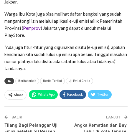
Jakbar.
Warga Ibu Kota juga bisa melihat daftar bengkel yang sudah
mengantongi izin melalui aplikasi e-uji emisi milik Pemerintah
Provinsi (
Pemprov
) Jakarta yang dapat diunduh melalui
PlayStore.
“Ada juga fitur-fitur yang digunakan disitu (e-uji emisi), apakah
kendaraan kita sudah lulus uji emisi apa belum. Tinggal masukan
nomor platnya lalu disitu ada catatan lulus atau tidaknya,”
tandasnya.
Berita terkait
Berita Terkini
Uji Emisi Gratis
Share
WhatsApp
Facebook
Twitter
Email
Facebook Messenger
BALIK
Telegram
LINE
LANJUT
Tilang Bagi Pelanggar Uji
Angka Kematian dan Bayi
Emisi Setelah 50 Persen
Lahir di Kota Tangsel