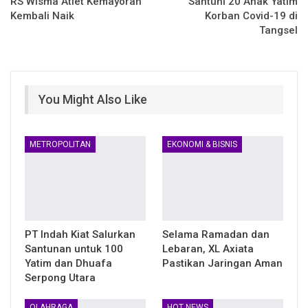
RS Wisma Atlet Kemayoran
Santuni 20 Anak Yatim
Kembali Naik
Korban Covid-19 di
Tangsel
You Might Also Like
METROPOLITAN
EKONOMI & BISNIS
PT Indah Kiat Salurkan
Selama Ramadan dan
Santunan untuk 100
Lebaran, XL Axiata
Yatim dan Dhuafa
Pastikan Jaringan Aman
Serpong Utara
OLAHRAGA
HOT NEWS