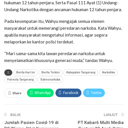
hukuman 12 tahun penjara. Serta Pasal 111 Ayat (1) Undang-
Undang Narkotika dengan ancaman hukuman 12 tahun penjara.
Pada kesempatan itu, Wahyu mengajak semua elemen
masyarakat untuk memerangi peredaran narkoba. Kata Wahyu,
apabila masyarakat mengetahui informasi, agar segera
melaporkan ke kantor polisi terdekat.
“Mari sama-sama kita lawan peredaran narkoba untuk
menyelamatkan khususnya generasi muda,” tandas Wahyu.
Berita Hari Ini
Berita Terkini
Kabupaten Tangerang
Narkotika
Polresta Tangerang
Satresnarkoba
Share
WhatsApp
Facebook
Twitter
Email
Facebook Messenger
Telegram
BALIK
LINE
LANJUT
Jumlah Pasien Covid-19 di
PT Kabar6 Multi Media