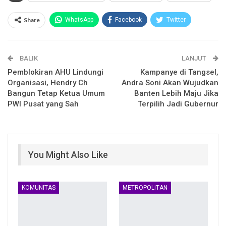
Share
WhatsApp
Facebook
Twitter
Email
Facebook Messenger
BALIK
Telegram
LINE
LANJUT
Pemblokiran AHU Lindungi
Kampanye di Tangsel,
Organisasi, Hendry Ch
Andra Soni Akan Wujudkan
Bangun Tetap Ketua Umum
Banten Lebih Maju Jika
PWI Pusat yang Sah
Terpilih Jadi Gubernur
You Might Also Like
KOMUNITAS
METROPOLITAN