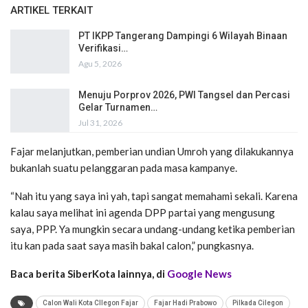
ARTIKEL TERKAIT
PT IKPP Tangerang Dampingi 6 Wilayah Binaan
Verifikasi…
Agu 5, 2026
Menuju Porprov 2026, PWI Tangsel dan Percasi
Gelar Turnamen…
Jul 31, 2026
Fajar melanjutkan, pemberian undian Umroh yang dilakukannya
bukanlah suatu pelanggaran pada masa kampanye.
“Nah itu yang saya ini yah, tapi sangat memahami sekali. Karena
kalau saya melihat ini agenda DPP partai yang mengusung
saya, PPP. Ya mungkin secara undang-undang ketika pemberian
itu kan pada saat saya masih bakal calon,” pungkasnya.
Baca berita SiberKota lainnya, di
Google News
Calon Wali Kota CIlegon Fajar
Fajar Hadi Prabowo
Pilkada Cilegon