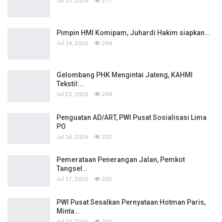
Jul 10, 2026
277
Pimpin HMI Komipam, Juhardi Hakim siapkan…
Jul 14, 2026
204
Gelombang PHK Mengintai Jateng, KAHMI
Tekstil:…
Jul 23, 2026
204
Penguatan AD/ART, PWI Pusat Sosialisasi Lima
PO
Jul 16, 2026
202
Pemerataan Penerangan Jalan, Pemkot
Tangsel…
Jul 17, 2026
202
PWI Pusat Sesalkan Pernyataan Hotman Paris,
Minta…
Jul 20, 2026
202