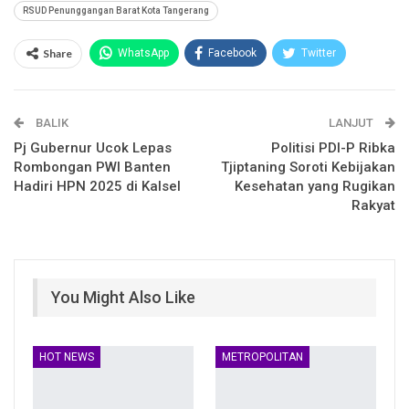
RSUD Penunggangan Barat Kota Tangerang
Share
WhatsApp
Facebook
Twitter
Email
Facebook Messenger
BALIK
Telegram
LINE
LANJUT
Pj Gubernur Ucok Lepas
Politisi PDI-P Ribka
Rombongan PWI Banten
Tjiptaning Soroti Kebijakan
Hadiri HPN 2025 di Kalsel
Kesehatan yang Rugikan
Rakyat
You Might Also Like
HOT NEWS
METROPOLITAN