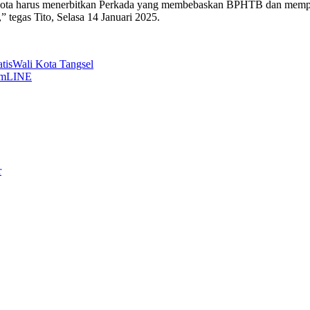
an kota harus menerbitkan Perkada yang membebaskan BPHTB dan memp
” tegas Tito, Selasa 14 Januari 2025.
tis
Wali Kota Tangsel
am
LINE
r