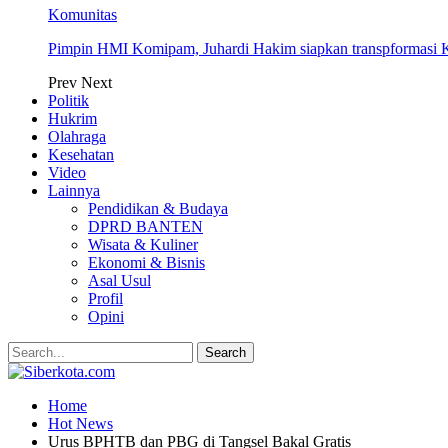
Komunitas
Pimpin HMI Komipam, Juhardi Hakim siapkan transpformasi K
Prev
Next
Politik
Hukrim
Olahraga
Kesehatan
Video
Lainnya
Pendidikan & Budaya
DPRD BANTEN
Wisata & Kuliner
Ekonomi & Bisnis
Asal Usul
Profil
Opini
Home
Hot News
Urus BPHTB dan PBG di Tangsel Bakal Gratis