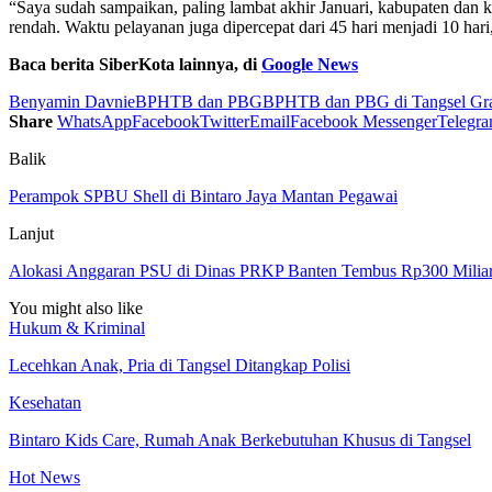
“Saya sudah sampaikan, paling lambat akhir Januari, kabupaten d
rendah. Waktu pelayanan juga dipercepat dari 45 hari menjadi 10 hari,
Baca berita SiberKota lainnya, di
Google News
Benyamin Davnie
BPHTB dan PBG
BPHTB dan PBG di Tangsel Gra
Share
WhatsApp
Facebook
Twitter
Email
Facebook Messenger
Telegr
Balik
Perampok SPBU Shell di Bintaro Jaya Mantan Pegawai
Lanjut
Alokasi Anggaran PSU di Dinas PRKP Banten Tembus Rp300 Milia
You might also like
Hukum & Kriminal
Lecehkan Anak, Pria di Tangsel Ditangkap Polisi
Kesehatan
Bintaro Kids Care, Rumah Anak Berkebutuhan Khusus di Tangsel
Hot News