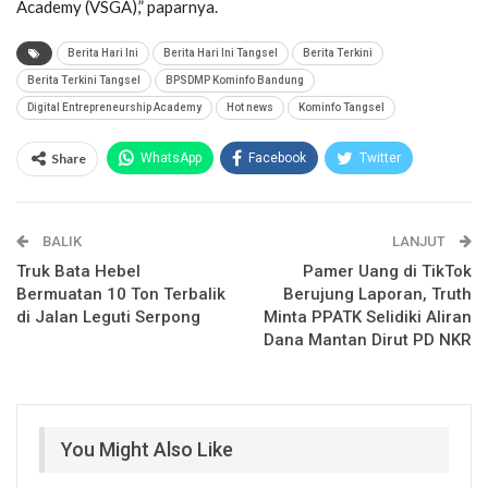
Academy (VSGA),” paparnya.
Berita Hari Ini
Berita Hari Ini Tangsel
Berita Terkini
Berita Terkini Tangsel
BPSDMP Kominfo Bandung
Digital Entrepreneurship Academy
Hot news
Kominfo Tangsel
Share
WhatsApp
Facebook
Twitter
Email
Facebook Messenger
BALIK
Telegram
LINE
LANJUT
Truk Bata Hebel
Pamer Uang di TikTok
Bermuatan 10 Ton Terbalik
Berujung Laporan, Truth
di Jalan Leguti Serpong
Minta PPATK Selidiki Aliran
Dana Mantan Dirut PD NKR
You Might Also Like