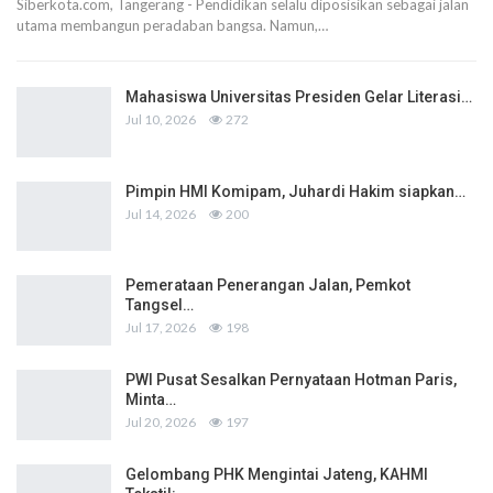
Siberkota.com, Tangerang - Pendidikan selalu diposisikan sebagai jalan
utama membangun peradaban bangsa. Namun,…
Mahasiswa Universitas Presiden Gelar Literasi…
Jul 10, 2026
272
Pimpin HMI Komipam, Juhardi Hakim siapkan…
Jul 14, 2026
200
Pemerataan Penerangan Jalan, Pemkot
Tangsel…
Jul 17, 2026
198
PWI Pusat Sesalkan Pernyataan Hotman Paris,
Minta…
Jul 20, 2026
197
Gelombang PHK Mengintai Jateng, KAHMI