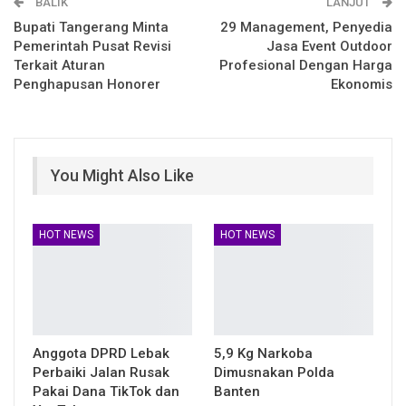
BALIK
Telegram
LINE
LANJUT
Bupati Tangerang Minta
29 Management, Penyedia
Pemerintah Pusat Revisi
Jasa Event Outdoor
Terkait Aturan
Profesional Dengan Harga
Penghapusan Honorer
Ekonomis
You Might Also Like
HOT NEWS
HOT NEWS
Anggota DPRD Lebak
5,9 Kg Narkoba
Perbaiki Jalan Rusak
Dimusnakan Polda
Pakai Dana TikTok dan
Banten