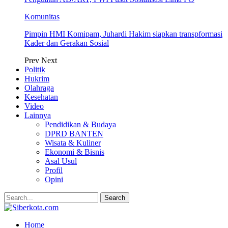
Komunitas
Pimpin HMI Komipam, Juhardi Hakim siapkan transpformasi
Kader dan Gerakan Sosial
Prev
Next
Politik
Hukrim
Olahraga
Kesehatan
Video
Lainnya
Pendidikan & Budaya
DPRD BANTEN
Wisata & Kuliner
Ekonomi & Bisnis
Asal Usul
Profil
Opini
Home