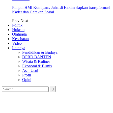
Pimpin HMI Komipam, Juhardi Hakim siapkan transpformasi
Kader dan Gerakan Sosial
Prev
Next
Politik
Hukrim
Olahraga
Kesehatan
Video
Lainnya
Pendidikan & Budaya
DPRD BANTEN
Wisata & Kuliner
Ekonomi & Bisnis
Asal Usul
Profil
Opini