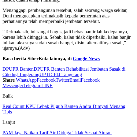
Menanggapi pembangunan tersebut, salah seorang warga sekitar,
Deni mengucapkan terimakasih kepada pemerintah atas
perhatiannya telah memperbaiki jembatan tersebut.
“Terimakasih, ini sangat bagus, jadi bebas banjir lah kedepannya,
karena lebih ditinggi-in. Sebab, kalau tidak diperbaiki, kalau banjir
ini kan aksesnya sudah susah banget, disini alternatifnya susah,”
ujarnya.(Adv)
Baca berita SiberKota lainnya, di
Google News
DPUPR Banten
DPUPR Banten Rehabilitasi Jembatan Sasak di
Ciledug Tangerang
UPTD PJJ Tangerang
Share
WhatsApp
Facebook
Twitter
Email
Facebook
Messenger
Telegram
LINE
Balik
Real Count KPU Lebak Pilgub Banten Andra-Dimyati Menang
Tipis
Lanjut
PAM Jaya Naikan Tarif Air Diduga Tidak Sesuai Aturan