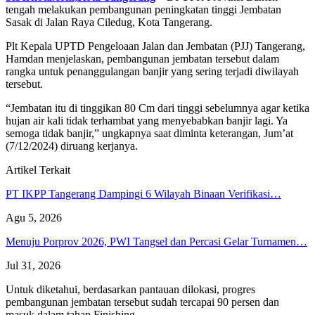
tengah melakukan pembangunan peningkatan tinggi Jembatan
Sasak di Jalan Raya Ciledug, Kota Tangerang.
Plt Kepala UPTD Pengeloaan Jalan dan Jembatan (PJJ) Tangerang,
Hamdan menjelaskan, pembangunan jembatan tersebut dalam
rangka untuk penanggulangan banjir yang sering terjadi diwilayah
tersebut.
“Jembatan itu di tinggikan 80 Cm dari tinggi sebelumnya agar ketika
hujan air kali tidak terhambat yang menyebabkan banjir lagi. Ya
semoga tidak banjir,” ungkapnya saat diminta keterangan, Jum’at
(7/12/2024) diruang kerjanya.
Artikel Terkait
PT IKPP Tangerang Dampingi 6 Wilayah Binaan Verifikasi…
Agu 5, 2026
Menuju Porprov 2026, PWI Tangsel dan Percasi Gelar Turnamen…
Jul 31, 2026
Untuk diketahui, berdasarkan pantauan dilokasi, progres
pembangunan jembatan tersebut sudah tercapai 90 persen dan
masuk dalam tahap Finishing.