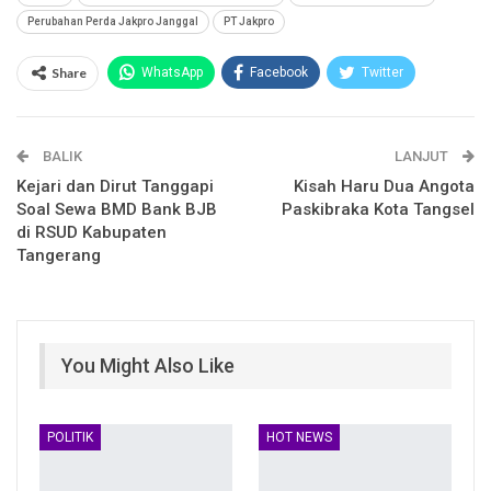
Perubahan Perda Jakpro Janggal
PT Jakpro
Share
WhatsApp
Facebook
Twitter
Email
Facebook Messenger
BALIK
Telegram
LINE
LANJUT
Kejari dan Dirut Tanggapi
Kisah Haru Dua Angota
Soal Sewa BMD Bank BJB
Paskibraka Kota Tangsel
di RSUD Kabupaten
Tangerang
You Might Also Like
POLITIK
HOT NEWS