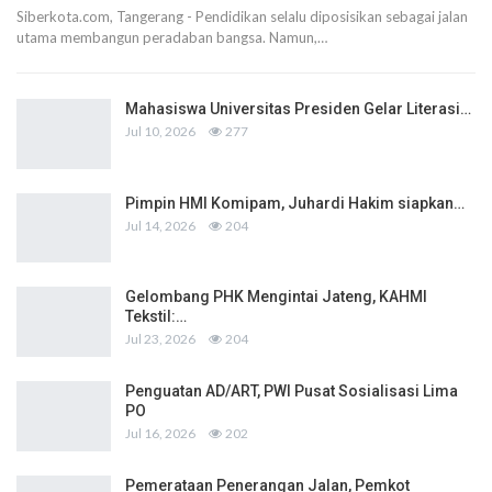
Siberkota.com, Tangerang - Pendidikan selalu diposisikan sebagai jalan
utama membangun peradaban bangsa. Namun,…
Mahasiswa Universitas Presiden Gelar Literasi…
Jul 10, 2026
277
Pimpin HMI Komipam, Juhardi Hakim siapkan…
Jul 14, 2026
204
Gelombang PHK Mengintai Jateng, KAHMI
Tekstil:…
Jul 23, 2026
204
Penguatan AD/ART, PWI Pusat Sosialisasi Lima
PO
Jul 16, 2026
202
Pemerataan Penerangan Jalan, Pemkot