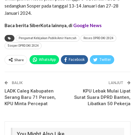
sedangkan Sosper pada tanggal 13-14 Januari dan 27-28
Januari 2024.
Baca berita SiberKota lainnya, di
Google News
Pengamat Kebijakan Publik Amir Hamzah
Reses DPRD DKI 2024
Sosper DPRD DKI 2024
Share
WhatsApp
Facebook
Twitter
Email
Facebook Messenger
BALIK
Telegram
LINE
LANJUT
LADK Caleg Kabupaten
KPU Lebak Mulai Lipat
Serang Baru 71 Persen,
Surat Suara DPRD Banten,
KPU Minta Percepat
Libatkan 50 Pekerja
You Might Also Like