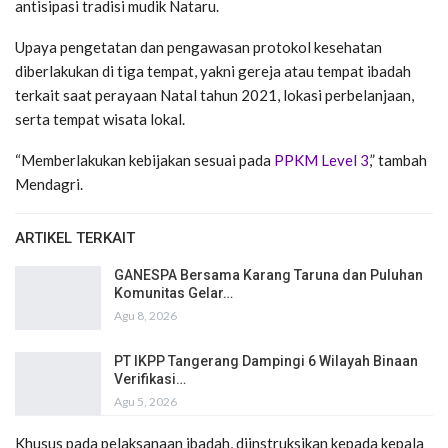
antisipasi tradisi mudik Nataru.
Upaya pengetatan dan pengawasan protokol kesehatan
diberlakukan di tiga tempat, yakni gereja atau tempat ibadah
terkait saat perayaan Natal tahun 2021, lokasi perbelanjaan,
serta tempat wisata lokal.
“Memberlakukan kebijakan sesuai pada
PPKM Level 3
,” tambah
Mendagri.
ARTIKEL TERKAIT
GANESPA Bersama Karang Taruna dan Puluhan
Komunitas Gelar…
Agu 8, 2026
PT IKPP Tangerang Dampingi 6 Wilayah Binaan
Verifikasi…
Agu 5, 2026
Khusus pada pelaksanaan ibadah, diinstruksikan kepada kepala