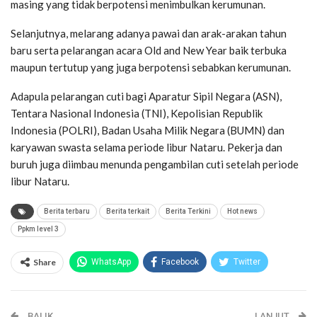
masing yang tidak berpotensi menimbulkan kerumunan.
Selanjutnya, melarang adanya pawai dan arak-arakan tahun
baru serta pelarangan acara Old and New Year baik terbuka
maupun tertutup yang juga berpotensi sebabkan kerumunan.
Adapula pelarangan cuti bagi Aparatur Sipil Negara (ASN),
Tentara Nasional Indonesia (TNI), Kepolisian Republik
Indonesia (POLRI), Badan Usaha Milik Negara (BUMN) dan
karyawan swasta selama periode libur Nataru. Pekerja dan
buruh juga diimbau menunda pengambilan cuti setelah periode
libur Nataru.
Berita terbaru
Berita terkait
Berita Terkini
Hot news
Ppkm level 3
Share
WhatsApp
Facebook
Twitter
Email
Facebook Messenger
BALIK
Telegram
LINE
LANJUT