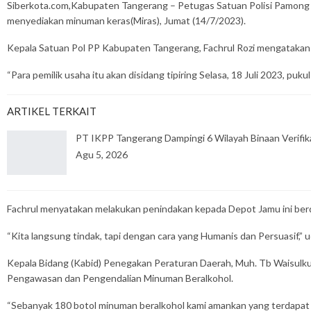
Siberkota.com,Kabupaten Tangerang – Petugas Satuan Polisi Pamong Pr
menyediakan minuman keras(Miras), Jumat (14/7/2023).
Kepala Satuan Pol PP Kabupaten Tangerang, Fachrul Rozi mengatakan se
“Para pemilik usaha itu akan disidang tipiring Selasa, 18 Juli 2023, puku
ARTIKEL TERKAIT
PT IKPP Tangerang Dampingi 6 Wilayah Binaan Verifik
Agu 5, 2026
Fachrul menyatakan melakukan penindakan kepada Depot Jamu ini berd
“Kita langsung tindak, tapi dengan cara yang Humanis dan Persuasif,” 
Kepala Bidang (Kabid) Penegakan Peraturan Daerah, Muh. Tb Waisulk
Pengawasan dan Pengendalian Minuman Beralkohol.
“Sebanyak 180 botol minuman beralkohol kami amankan yang terdapat d