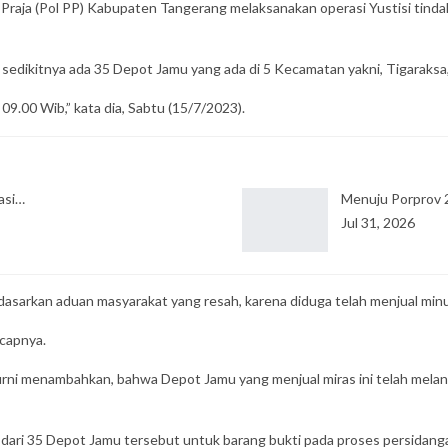
aja (Pol PP) Kabupaten Tangerang melaksanakan operasi Yustisi tindak 
dikitnya ada 35 Depot Jamu yang ada di 5 Kecamatan yakni, Tigaraksa, P
l 09.00 Wib,” kata dia, Sabtu (15/7/2023).
asi…
Menuju Porprov 
Jul 31, 2026
asarkan aduan masyarakat yang resah, karena diduga telah menjual min
ucapnya.
urni menambahkan, bahwa Depot Jamu yang menjual miras ini telah mela
ari 35 Depot Jamu tersebut untuk barang bukti pada proses persidangan