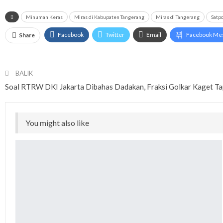
Minuman Keras
Miras di Kabupaten Tangerang
Miras di Tangerang
Satp
Facebook
Twitter
Email
Facebook Me
Share
BALIK
Soal RTRW DKI Jakarta Dibahas Dadakan, Fraksi Golkar Kaget Tap
You might also like