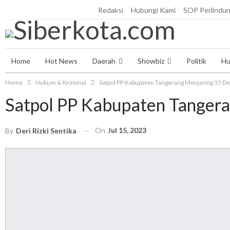
Sabtu, Agustus 8, 2026
Redaksi
Hubungi Kami
SOP Perlindu
Home
Hot News
Daerah
Showbiz
Politik
Hu
Home
Hukum & Kriminal
Satpol PP Kabupaten Tangerang Menjaring 35 De
Satpol PP Kabupaten Tangera
On
Jul 15, 2023
By
Deri Rizki Sentika