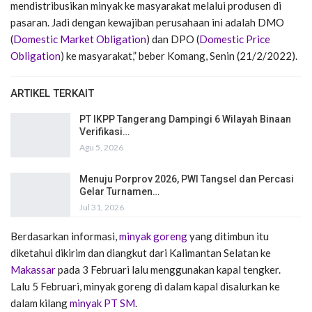
mendistribusikan minyak ke masyarakat melalui produsen di
pasaran. Jadi dengan kewajiban perusahaan ini adalah DMO
(
Domestic Market Obligation
) dan DPO (
Domestic Price
Obligation
) ke masyarakat,” beber Komang, Senin (21/2/2022).
ARTIKEL TERKAIT
PT IKPP Tangerang Dampingi 6 Wilayah Binaan
Verifikasi…
Agu 5, 2026
Menuju Porprov 2026, PWI Tangsel dan Percasi
Gelar Turnamen…
Jul 31, 2026
Berdasarkan informasi,
minyak goreng
yang ditimbun itu
diketahui dikirim dan diangkut dari Kalimantan Selatan ke
Makassar
pada 3 Februari lalu menggunakan kapal tengker.
Lalu 5 Februari, minyak goreng di dalam kapal disalurkan ke
dalam kilang
minyak PT SM
.