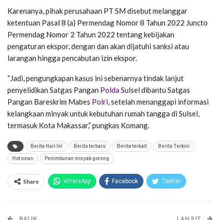
Karenanya, pihak perusahaan PT SM disebut melanggar
ketentuan Pasal 8 (a) Permendag Nomor 8 Tahun 2022 Juncto
Permendag Nomor 2 Tahun 2022 tentang kebijakan
pengaturan ekspor, dengan dan akan dijatuhi sanksi atau
larangan hingga pencabutan izin ekspor.
“Jadi, pengungkapan kasus ini sebenarnya tindak lanjut
penyelidikan Satgas Pangan
Polda
Sulsel dibantu Satgas
Pangan Bareskrim Mabes
Polri
, setelah menanggapi informasi
kelangkaan minyak untuk kebutuhan rumah tangga di Sulsel,
termasuk Kota Makassar,” pungkas Komang.
Berita Hari Ini
Berita terbaru
Berita terkait
Berita Terkini
Hot news
Penimbunan minyak goreng
Share
WhatsApp
Facebook
Twitter
Email
Facebook Messenger
BALIK
Telegram
LINE
LANJUT