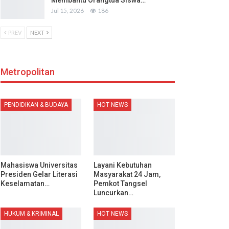
Membantu Orangtua Siswa…
Jul 15, 2026
186
PREV
NEXT
Metropolitan
PENDIDIKAN & BUDAYA
HOT NEWS
Mahasiswa Universitas
Layani Kebutuhan
Presiden Gelar Literasi
Masyarakat 24 Jam,
Keselamatan…
Pemkot Tangsel
Luncurkan…
HUKUM & KRIMINAL
HOT NEWS