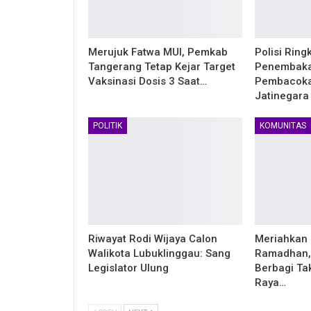
Merujuk Fatwa MUI, Pemkab
Polisi Ring
Tangerang Tetap Kejar Target
Penembaka
Vaksinasi Dosis 3 Saat…
Pembacoka
Jatinegara
POLITIK
KOMUNITAS
Riwayat Rodi Wijaya Calon
Meriahkan 
Walikota Lubuklinggau: Sang
Ramadhan,
Legislator Ulung
Berbagi Tak
Raya…