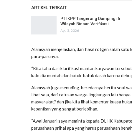
ARTIKEL TERKAIT
PT IKPP Tangerang Dampingi 6
Wilayah Binaan Verifikasi…
Agu 5, 2026
Alamsyah menjelaskan, dari hasil rotgen salah satu
paru-parunya.
“Kita tahu dari klarifikasi mantan karyawan terseb
kalo dia muntah dan batuk-batuk darah karena debu 
Alamsyah juga menuding, beredarnya berita soal war
lihat saja, dari ratusan warga lingkungan lalu han
masyarakat? dan jika kita lihat komentar kuasa huk
kepanikan yang sangat berlebihan.
“Awal Januari saya meminta kepada DLHK Kabupate
perusahaan prihal apa yang harus perusahaan benah