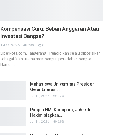
Kompensasi Guru: Beban Anggaran Atau
Investasi Bangsa?
Jul 11, 2026
289
0
Siberkota.com, Tangerang - Pendidikan selalu diposisikan
sebagai jalan utama membangun peradaban bangsa.
Namun,…
Mahasiswa Universitas Presiden
Gelar Literasi…
Jul 10, 2026
270
Pimpin HMI Komipam, Juhardi
Hakim siapkan…
Jul 14, 2026
198