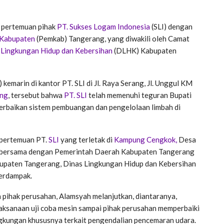
l pertemuan pihak
PT. Sukses Logam Indonesia
(SLI) dengan
 Kabupaten
(Pemkab) Tangerang, yang diwakili oleh Camat
 Lingkungan Hidup dan Kebersihan
(DLHK) Kabupaten
kemarin di kantor PT. SLI di Jl. Raya Serang, Jl. Unggul KM
ang
, tersebut bahwa
PT. SLI
telah memenuhi teguran Bupati
perbaikan sistem pembuangan dan pengelolaan limbah di
 pertemuan PT.
SLI
yang terletak di
Kampung Cengkok,
Desa
, bersama dengan Pemerintah Daerah Kabupaten Tangerang
abupaten Tangerang, Dinas Lingkungan Hidup dan Kebersihan
erdampak.
 pihak perusahan, Alamsyah melanjutkan, diantaranya,
ksanaan uji coba mesin sampai pihak perusahan memperbaiki
ingkungan khususnya terkait pengendalian pencemaran udara.