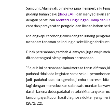
Sambung Alamsyah, pihaknya juga memperbaiki tem
gudang bahan baku (
debu EAF
) dan menyediakan sar
dengan peraturan
Menteri Lingkungan Hidup dan Ke
cara dan persyaratan pengelolaan limbah bahan ber
Melengkapi cerobong emisi dengan lubang pengemab
menanam tanaman pelindung disekeliling pabrik unt
Pihak perusahaan, tambah Alamsyah, juga wajib mela
ditandatangani oleh pimpinan perusahaan.
“Sejauh ini perusahaan kami merasa terus difitnah,
padahal tidak ada kegiatan sama sekali, permohonan 
jadi , padahal saat itu agenda uji coba kita resmi kit
lagi dengan menyebutkan salah satu mantan karya
darah karena debu, padahal setelah kita tanyakan m
lambungnya, itupun hasil diagnosa dokter yang meri
(28/2/22).