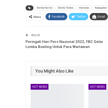
Berita Hari Ini
Berita Terkini
Hot news
Kabupaten 
Share
Facebook
Twitter
Email
BALIK
Peringati Hari Pers Nasional 2022, FBC Gelar
Lomba Bowling Untuk Para Wartawan
You Might Also Like
HOT NEWS
HOT NEWS