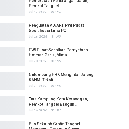
Pemerataan Penerangan Jalan,
Pemkot Tangsel…
Jul 17, 2026
196
Penguatan AD/ART, PWI Pusat
Sosialisasi Lima PO
Jul 16, 2026
195
PWI Pusat Sesalkan Pernyataan
Hotman Paris, Minta…
Jul 20, 2026
195
Gelombang PHK Mengintai Jateng,
KAHMI Tekstil:…
Jul 23, 2026
195
Tata Kampung Kota Keranggan,
Pemkot Tangsel Bangun…
Jul 16, 2026
187
Bus Sekolah Gratis Tangsel