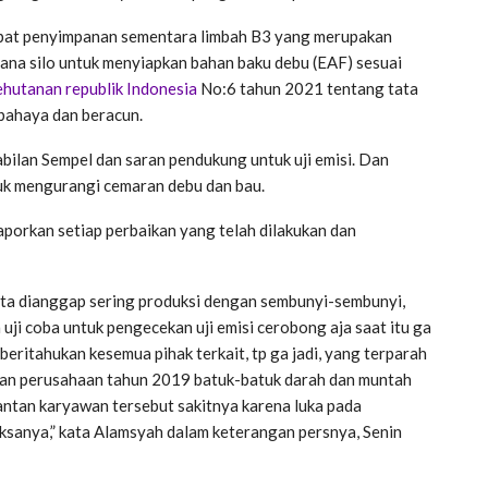
pat penyimpanan sementara limbah B3 yang merupakan
ana silo untuk menyiapkan bahan baku debu (EAF) sesuai
hutanan republik Indonesia
No:6 tahun 2021 tentang tata
bahaya dan beracun.
ilan Sempel dan saran pendukung untuk uji emisi. Dan
uk mengurangi cemaran debu dan bau.
porkan setiap perbaikan yang telah dilakukan dan
 kita dianggap sering produksi dengan sembunyi-sembunyi,
uji coba untuk pengecekan uji emisi cerobong aja saat itu ga
a beritahukan kesemua pihak terkait, tp ga jadi, yang terparah
wan perusahaan tahun 2019 batuk-batuk darah dan muntah
antan karyawan tersebut sakitnya karena luka pada
ksanya,” kata Alamsyah dalam keterangan persnya, Senin