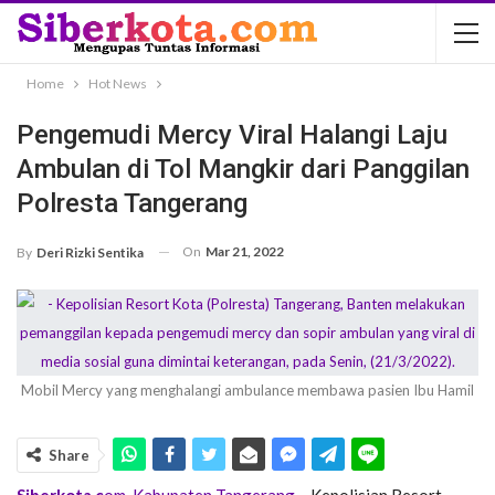
Home
Hot News
Pengemudi Mercy Viral Halangi Laju
Ambulan di Tol Mangkir dari Panggilan
Polresta Tangerang
On
Mar 21, 2022
By
Deri Rizki Sentika
Mobil Mercy yang menghalangi ambulance membawa pasien Ibu Hamil
Share
Siberkota.c
om
,
Kabupaten Tangerang
– Kepolisian Resort