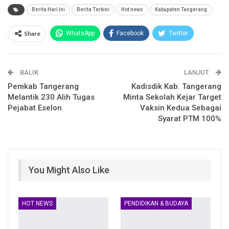
Berita Hari Ini
Berita Terkini
Hot news
Kabupaten Tangerang
Share
WhatsApp
Facebook
Twitter
Email
Facebook Messenger
BALIK
Telegram
LINE
LANJUT
Pemkab Tangerang
Kadisdik Kab. Tangerang
Melantik 230 Alih Tugas
Minta Sekolah Kejar Target
Pejabat Eselon
Vaksin Kedua Sebagai
Syarat PTM 100%
You Might Also Like
HOT NEWS
PENDIDIKAN & BUDAYA