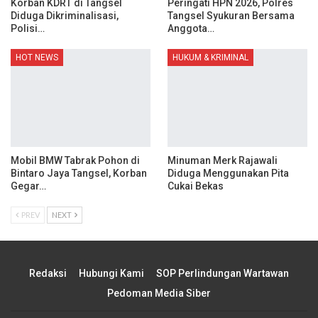
Korban KDRT di Tangsel
Peringati HPN 2026, Polres
Diduga Dikriminalisasi,
Tangsel Syukuran Bersama
Polisi…
Anggota…
HOT NEWS
HUKUM & KRIMINAL
Mobil BMW Tabrak Pohon di
Minuman Merk Rajawali
Bintaro Jaya Tangsel, Korban
Diduga Menggunakan Pita
Gegar…
Cukai Bekas
PREV
NEXT
Redaksi
Hubungi Kami
SOP Perlindungan Wartawan
Pedoman Media Siber