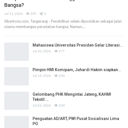
Bangsa?
Jul 11, 2026
295
0
Siberkota.com, Tangerang - Pendidikan selalu diposisikan sebagai jalan
utama membangun peradaban bangsa. Namun,…
Mahasiswa Universitas Presiden Gelar Literasi…
Jul 10, 2026
277
Pimpin HMI Komipam, Juhardi Hakim siapkan…
Jul 14, 2026
204
Gelombang PHK Mengintai Jateng, KAHMI
Tekstil:…
Jul 23, 2026
204
Penguatan AD/ART, PWI Pusat Sosialisasi Lima
PO