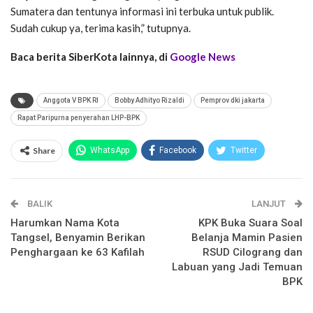
Sumatera dan tentunya informasi ini terbuka untuk publik.
Sudah cukup ya, terima kasih,” tutupnya.
Baca berita SiberKota lainnya, di
Google News
Anggota V BPK RI
Bobby Adhityo Rizaldi
Pemprov dki jakarta
Rapat Paripurna penyerahan LHP-BPK
Share
WhatsApp
Facebook
Twitter
Email
Facebook Messenger
BALIK
Telegram
LINE
LANJUT
Harumkan Nama Kota
KPK Buka Suara Soal
Tangsel, Benyamin Berikan
Belanja Mamin Pasien
Penghargaan ke 63 Kafilah
RSUD Cilograng dan
Labuan yang Jadi Temuan
BPK