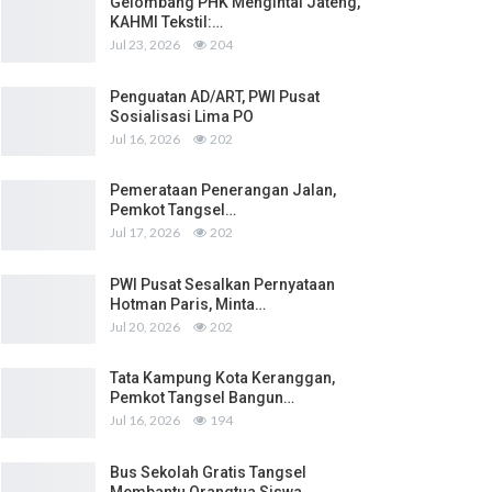
Gelombang PHK Mengintai Jateng,
KAHMI Tekstil:…
Jul 23, 2026
204
Penguatan AD/ART, PWI Pusat
Sosialisasi Lima PO
Jul 16, 2026
202
Pemerataan Penerangan Jalan,
Pemkot Tangsel…
Jul 17, 2026
202
PWI Pusat Sesalkan Pernyataan
Hotman Paris, Minta…
Jul 20, 2026
202
Tata Kampung Kota Keranggan,
Pemkot Tangsel Bangun…
Jul 16, 2026
194
Bus Sekolah Gratis Tangsel