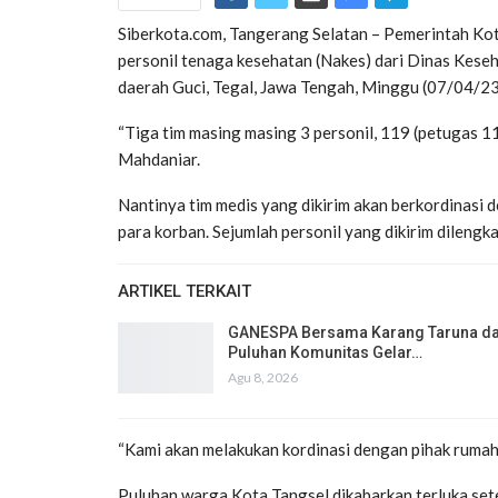
Siberkota.com, Tangerang Selatan – Pemerintah Ko
personil tenaga kesehatan (Nakes) dari Dinas Kese
daerah Guci, Tegal, Jawa Tengah, Minggu (07/04/23
“Tiga tim masing masing 3 personil, 119 (petugas 119
Mahdaniar.
Nantinya tim medis yang dikirim akan berkordinas
para korban. Sejumlah personil yang dikirim dilengk
ARTIKEL TERKAIT
GANESPA Bersama Karang Taruna d
Puluhan Komunitas Gelar…
Agu 8, 2026
“Kami akan melakukan kordinasi dengan pihak rumah
Puluhan warga Kota Tangsel dikabarkan terluka se