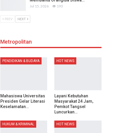
Membantu Orangtua Siswa…
Jul 15, 2026
193
PREV
NEXT
Metropolitan
PENDIDIKAN & BUDAYA
HOT NEWS
Mahasiswa Universitas
Layani Kebutuhan
Presiden Gelar Literasi
Masyarakat 24 Jam,
Keselamatan…
Pemkot Tangsel
Luncurkan…
HUKUM & KRIMINAL
HOT NEWS