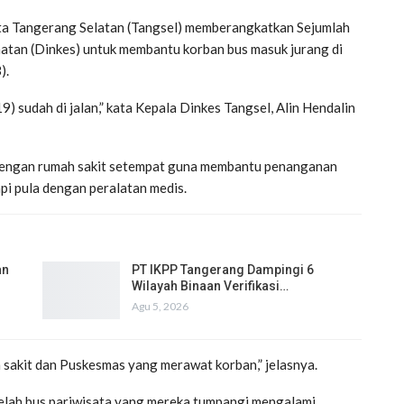
ta Tangerang Selatan (Tangsel) memberangkatkan Sejumlah
hatan (Dinkes) untuk membantu korban bus masuk jurang di
).
) sudah di jalan,” kata Kepala Dinkes Tangsel, Alin Hendalin
i dengan rumah sakit setempat guna membantu penanganan
api pula dengan peralatan medis.
an
PT IKPP Tangerang Dampingi 6
Wilayah Binaan Verifikasi…
Agu 5, 2026
 sakit dan Puskesmas yang merawat korban,” jelasnya.
telah bus pariwisata yang mereka tumpangi mengalami