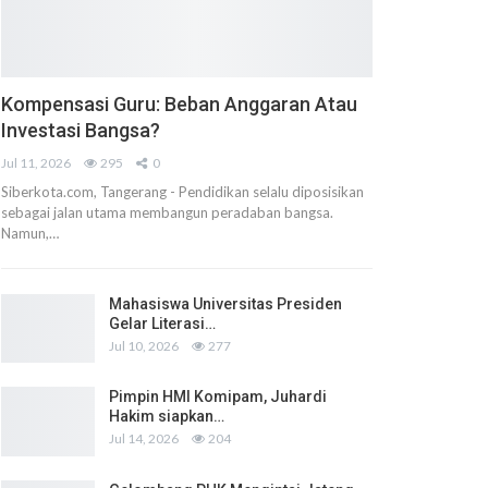
Kompensasi Guru: Beban Anggaran Atau
Investasi Bangsa?
Jul 11, 2026
295
0
Siberkota.com, Tangerang - Pendidikan selalu diposisikan
sebagai jalan utama membangun peradaban bangsa.
Namun,…
Mahasiswa Universitas Presiden
Gelar Literasi…
Jul 10, 2026
277
Pimpin HMI Komipam, Juhardi
Hakim siapkan…
Jul 14, 2026
204