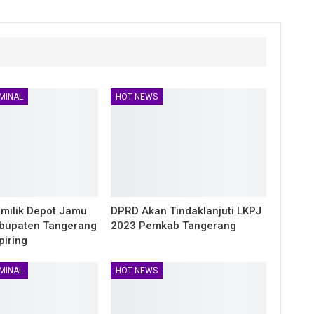
MINAL
HOT NEWS
milik Depot Jamu
DPRD Akan Tindaklanjuti LKPJ
abupaten Tangerang
2023 Pemkab Tangerang
piring
MINAL
HOT NEWS