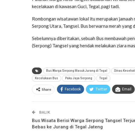
kecelakaan di kawasan Guci, Tegal, pagi tadi.
Rombongan wisatawan lokal itu merupakan jamaah maj
Serpong Utara, Tangsel. Bus berwarna merah yang dit
Sebelumnya diberitakan, sebuah Bus membawah pen
(Serpong) Tangsel yang hendak melakukan ziara masu
Bus Warga Serpong Masuk Jurang di Tegal
Dinas Kesehat
Kecelakaan Bus
Paku Jaya Serpong
Tegal
Share
Facebook
Twitter
Email
BALIK
Bus Wisata Berisi Warga Serpong Tangsel Terju
Bebas ke Jurang di Tegal Jateng