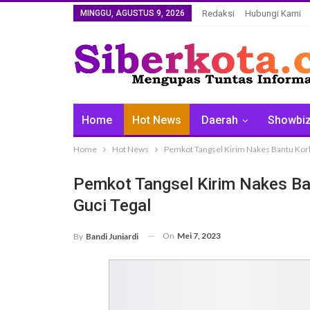
MINGGU, AGUSTUS 9, 2026
Redaksi
Hubungi Kami
Home
Hot News
Daerah
Showbi
Home
Hot News
Pemkot Tangsel Kirim Nakes Bantu Korb
Pemkot Tangsel Kirim Nakes Ba
Guci Tegal
On
Mei 7, 2023
By
Bandi Juniardi