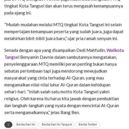
tingkat Kota Tangsel dan akan terus mengasah kemampuannya
pada ajang ini.
“Mudah-mudahan melalui MTQ tingkat Kota Tangsel ini selain
mempertajam kemampuan peserta yang sudah juara, juga dapat
melahirkan bibit-bibit juara baru,” ujar pria ramah senyum ini.
Senada dengan apa yang disampaikan Dedi Mahfudin,
Walikota
Tangsel
Benyamin Davnie dalam sambutannya mengatakan,
penyelenggaraan MTQ memiliki peran penting bukan hanya
sebatas perlombaan tapi juga mendorong mewujudkan
masyarakat yang cinta terhadap Al-Quran, yang mau
mengamalkan nilai-nilai luhur Al-Quran dalam kehidupan
sehari-hari. “Inilah salah satu motto Kota Tangsel yakni
religius. Oleh karena itu harus kita jawab dengan pembuktian
dan langkah-langkah yang nyata dengan mencintai Al-Quran
serta mengamalkannya,” jelas Bang Ben.
Berita Hari Ini
Berita Hari Ini Tangsel
Berita Terkini