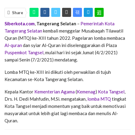
Share
Siberkota.com
,
Tangerang Selatan
–
Pemerintah Kota
Tangerang Selatan
kembali menggelar Musabaqah Tilawatil
Quran (MTQ) ke-XIII tahun 2022. Pagelaran lomba membaca
Al-quran
dan syiar Al-Quran ini diselenggarakan di Plaza
Puspemkot Tangsel
, mulai hari ini sejak Jumat (4/2/2021)
sampai Senin (7/2/2021) mendatang.
Lomba MTQ ke-XIII ini diikuti oleh perwakilan di tujuh
Kecamatan se-Kota Tangerang Selatan.
Kepala Kantor
Kementerian Agama
(
Kemenag
)
Kota Tangsel
,
Drs. H. Dedi Mahfudin, M.Si. mengatakan,
lomba MTQ
tingkat
Kota Tangsel menjadi momentum yang baik untuk memotivasi
masyarakat untuk lebih giat lagi membaca dan menulis Al-
Quran.