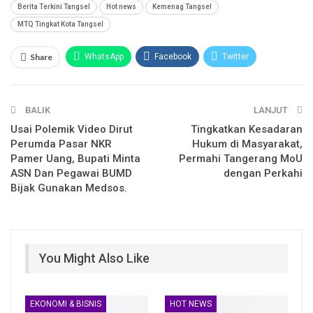
Berita Terkini Tangsel
Hot news
Kemenag Tangsel
MTQ Tingkat Kota Tangsel
Share
WhatsApp
Facebook
Twitter
Email
Facebook Messenger
Telegram
BALIK
LINE
LANJUT
Usai Polemik Video Dirut
Tingkatkan Kesadaran
Perumda Pasar NKR
Hukum di Masyarakat,
Pamer Uang, Bupati Minta
Permahi Tangerang MoU
ASN Dan Pegawai BUMD
dengan Perkahi
Bijak Gunakan Medsos.
You Might Also Like
EKONOMI & BISNIS
HOT NEWS