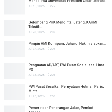
Mahasiswa Universitas Presiden Gelar Literasi…
Jul 10, 2026
279
Gelombang PHK Mengintai Jateng, KAHMI
Tekstil:…
Jul 23, 2026
207
Pimpin HMI Komipam, Juhardi Hakim siapkan…
Jul 14, 2026
206
Penguatan AD/ART, PWI Pusat Sosialisasi Lima
PO
Jul 16, 2026
205
PWI Pusat Sesalkan Pernyataan Hotman Paris,
Minta…
Jul 20, 2026
205
Pemerataan Penerangan Jalan, Pemkot