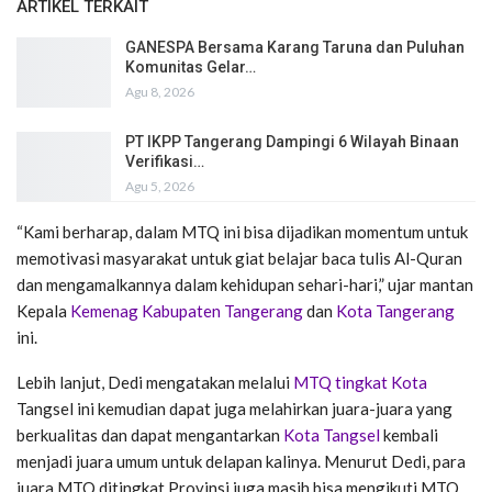
ARTIKEL TERKAIT
GANESPA Bersama Karang Taruna dan Puluhan
Komunitas Gelar…
Agu 8, 2026
PT IKPP Tangerang Dampingi 6 Wilayah Binaan
Verifikasi…
Agu 5, 2026
“Kami berharap, dalam MTQ ini bisa dijadikan momentum untuk
memotivasi masyarakat untuk giat belajar baca tulis Al-Quran
dan mengamalkannya dalam kehidupan sehari-hari,” ujar mantan
Kepala
Kemenag Kabupaten Tangerang
dan
Kota Tangerang
ini.
Lebih lanjut, Dedi mengatakan melalui
MTQ tingkat Kota
Tangsel ini kemudian dapat juga melahirkan juara-juara yang
berkualitas dan dapat mengantarkan
Kota Tangsel
kembali
menjadi juara umum untuk delapan kalinya. Menurut Dedi, para
juara MTQ ditingkat Provinsi juga masih bisa mengikuti MTQ