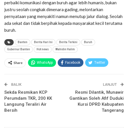
perbaiki komunikasi dengan buruh agar lebih humanis, bukan
justru seolah congkak dimenara gading, melontarkan
pernyataan yang menyakiti namun menutup jalur dialog. Seolah
ada sekat dan tidak berpihak kepada masyarakat kecil terutama
buruh.
Banten
Berita Hari Ini
Berita Terkini
Buruh
Gubernur Banten
Hot news
Wahidin Halim
Share
WhatsApp
Facebook
Twitter
Email
Facebook Messenger
BALIK
Telegram
LINE
LANJUT
Sekda Resmikan KCP
Resmi Dilantik, Munawir
Perumdam TKR, 200 KK
Gantikan Soleh Afif Duduki
Langsung Teraliri Air
Kursi DPRD Kabupaten
Bersih
Tangerang