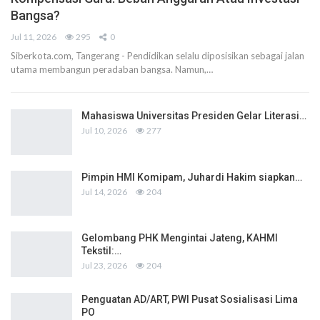
Bangsa?
Jul 11, 2026
295
0
Siberkota.com, Tangerang - Pendidikan selalu diposisikan sebagai jalan
utama membangun peradaban bangsa. Namun,…
Mahasiswa Universitas Presiden Gelar Literasi…
Jul 10, 2026
277
Pimpin HMI Komipam, Juhardi Hakim siapkan…
Jul 14, 2026
204
Gelombang PHK Mengintai Jateng, KAHMI
Tekstil:…
Jul 23, 2026
204
Penguatan AD/ART, PWI Pusat Sosialisasi Lima
PO