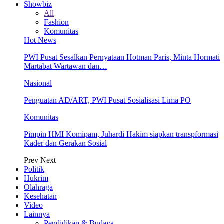
Showbiz
All
Fashion
Komunitas
Hot News
PWI Pusat Sesalkan Pernyataan Hotman Paris, Minta Hormati
Martabat Wartawan dan…
Nasional
Penguatan AD/ART, PWI Pusat Sosialisasi Lima PO
Komunitas
Pimpin HMI Komipam, Juhardi Hakim siapkan transpformasi
Kader dan Gerakan Sosial
Prev
Next
Politik
Hukrim
Olahraga
Kesehatan
Video
Lainnya
Pendidikan & Budaya