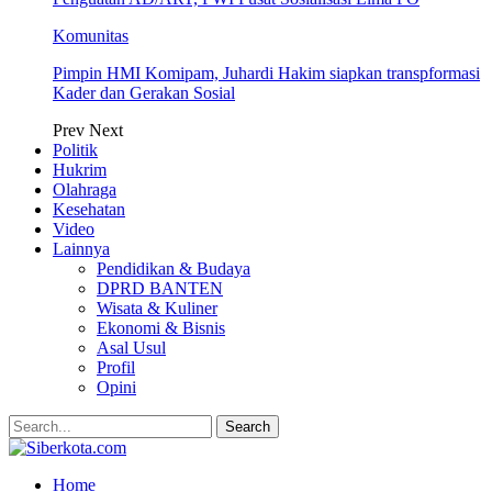
Komunitas
Pimpin HMI Komipam, Juhardi Hakim siapkan transpformasi
Kader dan Gerakan Sosial
Prev
Next
Politik
Hukrim
Olahraga
Kesehatan
Video
Lainnya
Pendidikan & Budaya
DPRD BANTEN
Wisata & Kuliner
Ekonomi & Bisnis
Asal Usul
Profil
Opini
Home