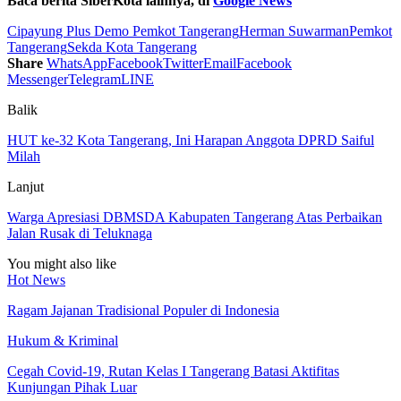
Baca berita SiberKota lainnya, di
Google News
Cipayung Plus Demo Pemkot Tangerang
Herman Suwarman
Pemkot
Tangerang
Sekda Kota Tangerang
Share
WhatsApp
Facebook
Twitter
Email
Facebook
Messenger
Telegram
LINE
Balik
HUT ke-32 Kota Tangerang, Ini Harapan Anggota DPRD Saiful
Milah
Lanjut
Warga Apresiasi DBMSDA Kabupaten Tangerang Atas Perbaikan
Jalan Rusak di Teluknaga
You might also like
Hot News
Ragam Jajanan Tradisional Populer di Indonesia
Hukum & Kriminal
Cegah Covid-19, Rutan Kelas I Tangerang Batasi Aktifitas
Kunjungan Pihak Luar