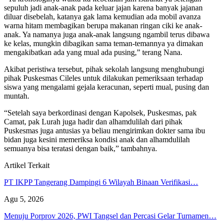
sepuluh jadi anak-anak pada keluar jajan karena banyak jajanan
diluar disebelah, katanya gak lama kemudian ada mobil avanza
warna hitam membagikan berupa makanan ringan ciki ke anak-
anak. Ya namanya juga anak-anak langsung ngambil terus dibawa
ke kelas, mungkin dibagikan sama teman-temannya ya dimakan
mengakibatkan ada yang mual ada pusing,” terang Nana.
Akibat peristiwa tersebut, pihak sekolah langsung menghubungi
pihak Puskesmas Cileles untuk dilakukan pemeriksaan terhadap
siswa yang mengalami gejala keracunan, seperti mual, pusing dan
muntah.
“Setelah saya berkordinasi dengan Kapolsek, Puskesmas, pak
Camat, pak Lurah juga hadir dan alhamdulilah dari pihak
Puskesmas juga antusias ya beliau mengirimkan dokter sama ibu
bidan juga kesini memeriksa kondisi anak dan alhamdulilah
semuanya bisa teratasi dengan baik,” tambahnya.
Artikel Terkait
PT IKPP Tangerang Dampingi 6 Wilayah Binaan Verifikasi…
Agu 5, 2026
Menuju Porprov 2026, PWI Tangsel dan Percasi Gelar Turnamen…