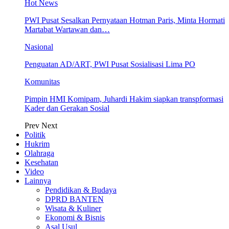
Hot News
PWI Pusat Sesalkan Pernyataan Hotman Paris, Minta Hormati
Martabat Wartawan dan…
Nasional
Penguatan AD/ART, PWI Pusat Sosialisasi Lima PO
Komunitas
Pimpin HMI Komipam, Juhardi Hakim siapkan transpformasi
Kader dan Gerakan Sosial
Prev
Next
Politik
Hukrim
Olahraga
Kesehatan
Video
Lainnya
Pendidikan & Budaya
DPRD BANTEN
Wisata & Kuliner
Ekonomi & Bisnis
Asal Usul