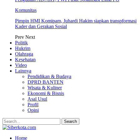
Komunitas
Pimpin HMI Komipam, Juhardi Hakim siapkan transpformasi
Kader dan Gerakan Sosial
Prev
Next
Politik
Hukrim
Olahraga
Kesehatan
Video
Lainnya
Pendidikan & Budaya
DPRD BANTEN
Wisata & Kuliner
Ekonomi & Bisnis
Asal Usul
Profil
Opini
Home