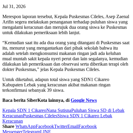
Jul 31, 2026
Merespon laporan tersebut, Kepala Puskesmas Cileles, Asep Zaenal
Arifin segera melakukan penanganan terhadap puluhan siswa yang
mengalami keracunan dan merujuk dua orang siswa ke Puskesmas
untuk dilakukan pemeriksaan lebih lanjut.
“Kemudian saat itu ada dua orang yang ditangani di Puskesmas saat
itu, menurut yang mengantarkan dari pihak sekolah bahwa itu
adalah setelah mengkonsumsi makanan ringan jadi ada keluhan
mual muntah sakit kepala nyeri perut dan lain segalanya, kemudian
dilakukan lah pemeriksaan dan observasi serta diberikan terapi oleh
dokter Puskesmas,” jelas Kepala Puskesmas Cileles.
Untuk diketahui, adapun total siswa yang SDN1 Cikareo
Kabupaten Lebak yang keracunan akibat makanan ringan
terkonfirmasi sebanyak 39 siswa.
Baca berita SiberKota lainnya, di
Google News
Kepala SDN 1 Cikareo
Nana Sutisna
Puluhan Siswa SD di Lebak
Keracunan
Puskesmas Cileles
Siswa SDN 1 Cikareo Lebak
Keracunan
Share
WhatsApp
Facebook
Twitter
Email
Facebook
Messenger
Telegram
LINE