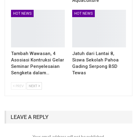
Aquaculture
HOT NEWS
HOT NEWS
Tambah Wawasan, 4
Jatuh dari Lantai 8,
Asosiasi Kontruksi Gelar
Siswa Sekolah Pahoa
Seminar Penyelesaian
Gading Serpong BSD
Sengketa dalam…
Tewas
PREV
NEXT
LEAVE A REPLY
Your email address will not be published.