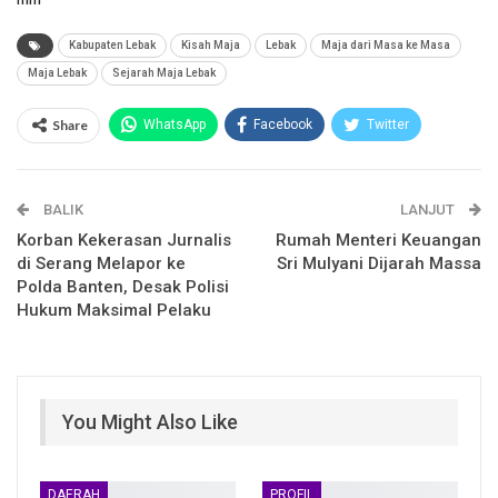
Kabupaten Lebak
Kisah Maja
Lebak
Maja dari Masa ke Masa
Maja Lebak
Sejarah Maja Lebak
Share
WhatsApp
Facebook
Twitter
Email
Facebook Messenger
BALIK
Telegram
LINE
LANJUT
Korban Kekerasan Jurnalis
Rumah Menteri Keuangan
di Serang Melapor ke
Sri Mulyani Dijarah Massa
Polda Banten, Desak Polisi
Hukum Maksimal Pelaku
You Might Also Like
DAERAH
PROFIL