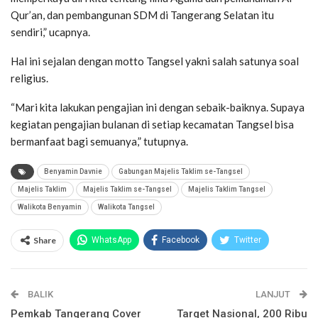
Qur’an, dan pembangunan SDM di Tangerang Selatan itu
sendiri,” ucapnya.
Hal ini sejalan dengan motto Tangsel yakni salah satunya soal
religius.
“Mari kita lakukan pengajian ini dengan sebaik-baiknya. Supaya
kegiatan pengajian bulanan di setiap kecamatan Tangsel bisa
bermanfaat bagi semuanya,” tutupnya.
Benyamin Davnie
Gabungan Majelis Taklim se-Tangsel
Majelis Taklim
Majelis Taklim se-Tangsel
Majelis Taklim Tangsel
Walikota Benyamin
Walikota Tangsel
Share
WhatsApp
Facebook
Twitter
Email
Facebook Messenger
BALIK
Telegram
LINE
LANJUT
Pemkab Tangerang Cover
Target Nasional, 200 Ribu