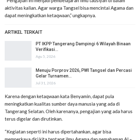
“Pengajian ini menjadi pembelajaran ilmu tausiyah di dalam
aktivitas kalian. Agar warga Tangsel bisa mencintai Agama dan
dapat meningkatkan ketaqwaan,” ungkapnya.
ARTIKEL TERKAIT
PT IKPP Tangerang Dampingi 6 Wilayah Binaan
Verifikasi…
Agu 5, 2026
Menuju Porprov 2026, PWI Tangsel dan Percasi
Gelar Turnamen…
Jul 31, 2026
Karena dengan ketaqwaan kata Benyamin, dapat pula
meningkatkan kualitas sumber daya manusia yang ada di
Tangerang Selatan. Oleh karenanya, pengajian yang ada harus
terus digelar dan dirutinkan.
“Kegiatan seperti ini harus dipertahankan, agar bisa
memperkaya diri kita tentang ilmu Agama dan pemahaman Al –