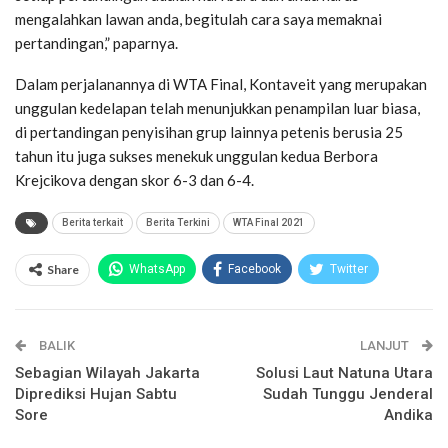
mengalahkan lawan anda, begitulah cara saya memaknai
pertandingan,” paparnya.
Dalam perjalanannya di WTA Final, Kontaveit yang merupakan
unggulan kedelapan telah menunjukkan penampilan luar biasa,
di pertandingan penyisihan grup lainnya petenis berusia 25
tahun itu juga sukses menekuk unggulan kedua Berbora
Krejcikova dengan skor 6-3 dan 6-4.
Berita terkait
Berita Terkini
WTA Final 2021
Share
WhatsApp
Facebook
Twitter
Email
Facebook Messenger
BALIK
Telegram
LINE
LANJUT
Sebagian Wilayah Jakarta
Solusi Laut Natuna Utara
Diprediksi Hujan Sabtu
Sudah Tunggu Jenderal
Sore
Andika