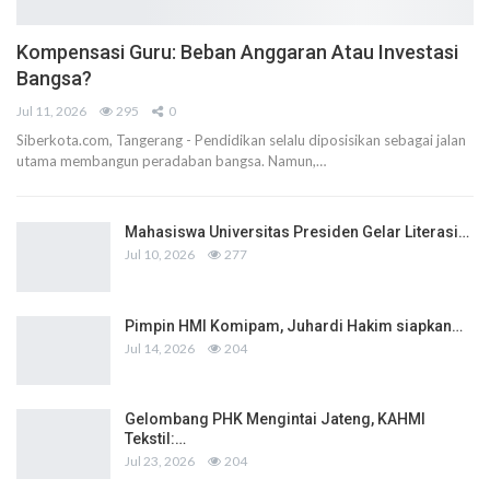
Kompensasi Guru: Beban Anggaran Atau Investasi
Bangsa?
Jul 11, 2026
295
0
Siberkota.com, Tangerang - Pendidikan selalu diposisikan sebagai jalan
utama membangun peradaban bangsa. Namun,…
Mahasiswa Universitas Presiden Gelar Literasi…
Jul 10, 2026
277
Pimpin HMI Komipam, Juhardi Hakim siapkan…
Jul 14, 2026
204
Gelombang PHK Mengintai Jateng, KAHMI
Tekstil:…
Jul 23, 2026
204