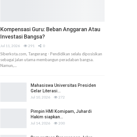
Kompensasi Guru: Beban Anggaran Atau
Investasi Bangsa?
Jul 11, 2026
291
0
Siberkota.com, Tangerang - Pendidikan selalu diposisikan
sebagai jalan utama membangun peradaban bangsa.
Namun,…
Mahasiswa Universitas Presiden
Gelar Literasi…
Jul 10, 2026
272
Pimpin HMI Komipam, Juhardi
Hakim siapkan…
Jul 14, 2026
200