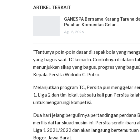
ARTIKEL TERKAIT
GANESPA Bersama Karang Taruna d
Puluhan Komunitas Gelar…
Agu 8, 2026
“Tentunya poin-poin dasar di sepak bola yang meng
yang bagus saat TC kemarin. Contohnya di dalam takti
menunjukkan sikap yang bagus, progres yang bagus,
Kepala Persita Widodo C. Putro.
Melanjutkan program TC, Persita pun menggelar sera
1, Liga 2 dan tim lokal, tak satu kali pun Persita kal
untuk mengarungi kompetisi.
Dua hari jelang bergulirnya pertandingan perdana 
merilis daftar skuad musim ini. Persita sendiri bar
Liga 1 2021/2022 dan akan langsung bertemu tuan r
Bogor, Jawa Barat.