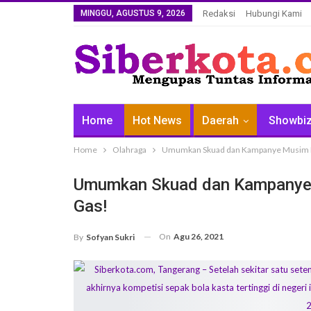
MINGGU, AGUSTUS 9, 2026
Redaksi
Hubungi Kami
Home
Hot News
Daerah
Showbi
Home
Olahraga
Umumkan Skuad dan Kampanye Musim Bar
Umumkan Skuad dan Kampanye M
Gas!
On
Agu 26, 2021
By
Sofyan Sukri