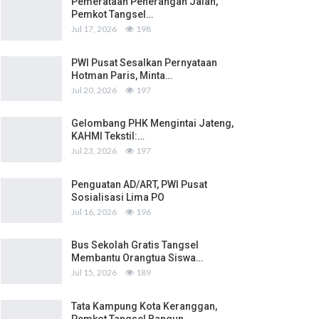
Pemerataan Penerangan Jalan,
Pemkot Tangsel…
Jul 17, 2026
198
PWI Pusat Sesalkan Pernyataan
Hotman Paris, Minta…
Jul 20, 2026
197
Gelombang PHK Mengintai Jateng,
KAHMI Tekstil:…
Jul 23, 2026
197
Penguatan AD/ART, PWI Pusat
Sosialisasi Lima PO
Jul 16, 2026
196
Bus Sekolah Gratis Tangsel
Membantu Orangtua Siswa…
Jul 15, 2026
189
Tata Kampung Kota Keranggan,