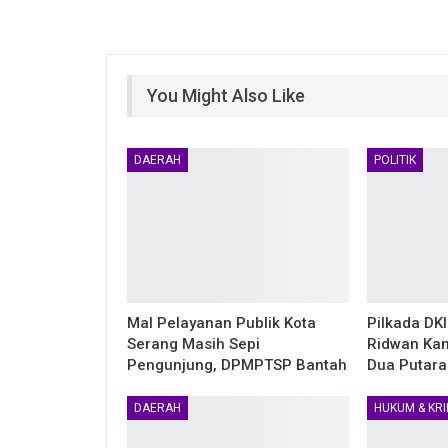
You Might Also Like
DAERAH
POLITIK
Mal Pelayanan Publik Kota
Pilkada DKI
Serang Masih Sepi
Ridwan Kam
Pengunjung, DPMPTSP Bantah
Dua Putara
DAERAH
HUKUM & KRI