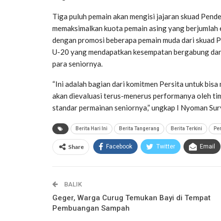
Tiga puluh pemain akan mengisi jajaran skuad Pende
memaksimalkan kuota pemain asing yang berjumlah e
dengan promosi beberapa pemain muda dari skuad P
U-20 yang mendapatkan kesempatan bergabung dan
para seniornya.
“Ini adalah bagian dari komitmen Persita untuk bisa
akan dievaluasi terus-menerus performanya oleh ti
standar permainan seniornya,” ungkap I Nyoman Sur
Berita Hari Ini
Berita Tangerang
Berita Terkini
Per
Share
Facebook
Twitter
Email
BALIK
Geger, Warga Curug Temukan Bayi di Tempat
Pembuangan Sampah