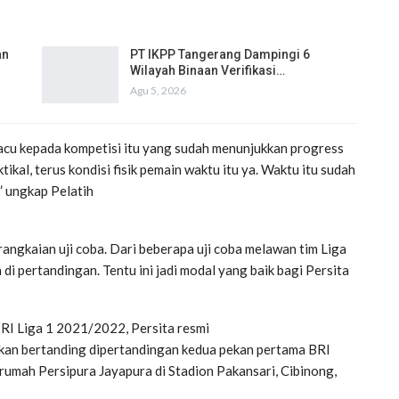
an
PT IKPP Tangerang Dampingi 6
Wilayah Binaan Verifikasi…
Agu 5, 2026
acu kepada kompetisi itu yang sudah menunjukkan progress
kal, terus kondisi fisik pemain waktu itu ya. Waktu itu sudah
” ungkap Pelatih
ngkaian uji coba. Dari beberapa uji coba melawan tim Liga
ah di pertandingan. Tentu ini jadi modal yang baik bagi Persita
BRI Liga 1 2021/2022, Persita resmi
u akan bertanding dipertandingan kedua pekan pertama BRI
umah Persipura Jayapura di Stadion Pakansari, Cibinong,