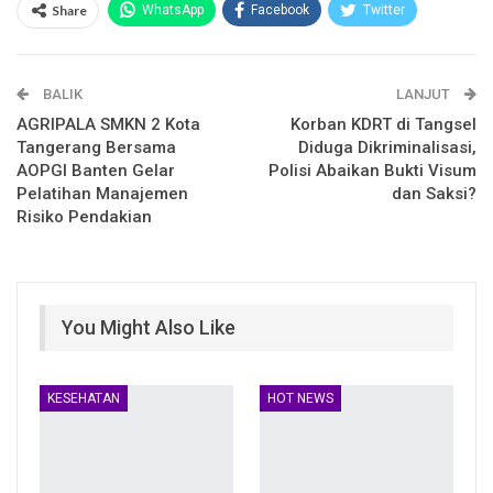
Share
WhatsApp
Facebook
Twitter
Email
Facebook Messenger
BALIK
Telegram
LINE
LANJUT
AGRIPALA SMKN 2 Kota
Korban KDRT di Tangsel
Tangerang Bersama
Diduga Dikriminalisasi,
AOPGI Banten Gelar
Polisi Abaikan Bukti Visum
Pelatihan Manajemen
dan Saksi?
Risiko Pendakian
You Might Also Like
KESEHATAN
HOT NEWS