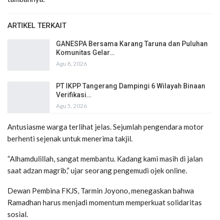
ARTIKEL TERKAIT
GANESPA Bersama Karang Taruna dan Puluhan
Komunitas Gelar…
Agu 8, 2026
PT IKPP Tangerang Dampingi 6 Wilayah Binaan
Verifikasi…
Agu 5, 2026
Antusiasme warga terlihat jelas. Sejumlah pengendara motor
berhenti sejenak untuk menerima takjil.
“Alhamdulillah, sangat membantu. Kadang kami masih di jalan
saat adzan magrib,” ujar seorang pengemudi ojek online.
Dewan Pembina FKJS, Tarmin Joyono, menegaskan bahwa
Ramadhan harus menjadi momentum memperkuat solidaritas
sosial.