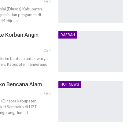
0
sial (Dinsos) Kabupaten
gemis dan pengamen di
44 Hijriah.
ke Korban Angin
DAERAH
0
 kirim bantuan untuk warga
miri, Kabupaten Tangerang,
ako Bencana Alam
HOT NEWS
0
l (Dinsos) Kabupaten
paket Sembako di UPT
gerang, Jum'at