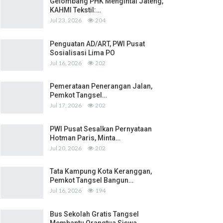
Gelombang PHK Mengintai Jateng,
KAHMI Tekstil:…
Jul 23, 2026
204
Penguatan AD/ART, PWI Pusat
Sosialisasi Lima PO
Jul 16, 2026
202
Pemerataan Penerangan Jalan,
Pemkot Tangsel…
Jul 17, 2026
202
PWI Pusat Sesalkan Pernyataan
Hotman Paris, Minta…
Jul 20, 2026
202
Tata Kampung Kota Keranggan,
Pemkot Tangsel Bangun…
Jul 16, 2026
194
Bus Sekolah Gratis Tangsel