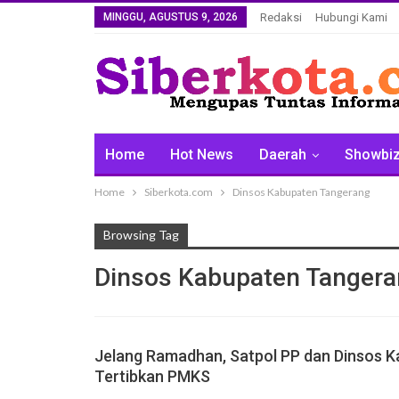
MINGGU, AGUSTUS 9, 2026
Redaksi
Hubungi Kami
Home
Hot News
Daerah
Showbi
Home
Siberkota.com
Dinsos Kabupaten Tangerang
Browsing Tag
Dinsos Kabupaten Tanger
Jelang Ramadhan, Satpol PP dan Dinsos 
Tertibkan PMKS