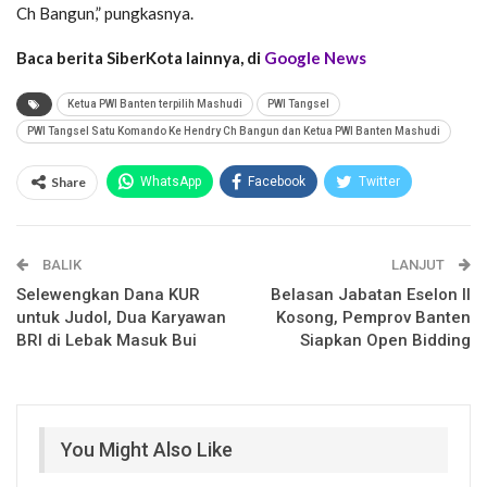
Ch Bangun,” pungkasnya.
Baca berita SiberKota lainnya, di
Google News
Ketua PWI Banten terpilih Mashudi
PWI Tangsel
PWI Tangsel Satu Komando Ke Hendry Ch Bangun dan Ketua PWI Banten Mashudi
Share
WhatsApp
Facebook
Twitter
Email
Facebook Messenger
BALIK
Telegram
LINE
LANJUT
Selewengkan Dana KUR
Belasan Jabatan Eselon II
untuk Judol, Dua Karyawan
Kosong, Pemprov Banten
BRI di Lebak Masuk Bui
Siapkan Open Bidding
You Might Also Like