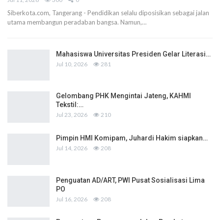
Siberkota.com, Tangerang - Pendidikan selalu diposisikan sebagai jalan
utama membangun peradaban bangsa. Namun,…
Mahasiswa Universitas Presiden Gelar Literasi…
Jul 10, 2026
281
Gelombang PHK Mengintai Jateng, KAHMI
Tekstil:…
Jul 23, 2026
210
Pimpin HMI Komipam, Juhardi Hakim siapkan…
Jul 14, 2026
208
Penguatan AD/ART, PWI Pusat Sosialisasi Lima
PO
Jul 16, 2026
208