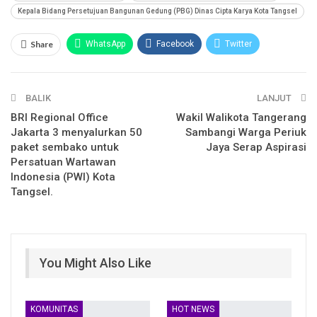
Kepala Bidang Persetujuan Bangunan Gedung (PBG) Dinas Cipta Karya Kota Tangsel
Share
WhatsApp
Facebook
Twitter
Email
Facebook Messenger
Telegram
BALIK
LINE
LANJUT
BRI Regional Office
Wakil Walikota Tangerang
Jakarta 3 menyalurkan 50
Sambangi Warga Periuk
paket sembako untuk
Jaya Serap Aspirasi
Persatuan Wartawan
Indonesia (PWI) Kota
Tangsel.
You Might Also Like
KOMUNITAS
HOT NEWS