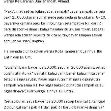
warga Keluarahan Buaran Indah, Ahmad.
“Pak Ahmad setiap bulan bayar sampah? bayar sampah, berapa
pak? 25.000, ukuran rumah gede pak? sedang lah, ukuran 8×10,
bayarnya kemana pak? ke lingkungan setempat ke RT. dari RT
baru disetor ke dinas? kalau masalah itu urusan rt kan, sebagai
warga ada aturan seperti itu kita ikutin, bayar sampah sekian
sebulan ya udah,” ungkap.
Hal senada diungkapkan warga Kota Tangerang Lainnya, Ibu
Entin dan Bu Umi.
“Bulanan bang bayarnya 20.000, sebulan 20.000 abang, setiap
bulan rutin itu ya? iya rutin kalau yang bener, kalau ngga bener
tetap aja ngga rutin. Kalau ngga rutin mah ngga dipungutin
sampah nya sama RT. Iya ngga bakal dipungutin sampah kalau
ngga dibayar,” ujar warga lainnya, Bu Entin.
“Setiap bulan, saya bayarnya 20.000 setiap tanggal 1, tanggal
2 dipungut sama pak RT, dari pak RT baru dibayar ke dinas ya?