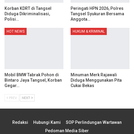
Korban KDRT di Tangsel
Peringati HPN 2026, Polres
Diduga Dikriminalisasi,
Tangsel Syukuran Bersama
Polisi…
Anggota…
HOT NEWS
HUKUM & KRIMINAL
Mobil BMW Tabrak Pohon di
Minuman Merk Rajawali
Bintaro Jaya Tangsel, Korban
Diduga Menggunakan Pita
Gegar…
Cukai Bekas
PREV
NEXT
Redaksi
Hubungi Kami
SOP Perlindungan Wartawan
Pedoman Media Siber