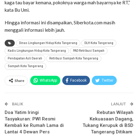
kaga tau bayar kemana, pokoknya warga mah bayarnya ke RT,”
kata Bu Umi.
Hingga informasi ini disampaikan, Siberkota.com masih
menggali informasi lebih jauh.
Dinas Lingkungan Hidup Kota Tangerang
DLH Kota Tangerang
Kadis Lingkungan Hidup Kota Tangerang
PAD Retribusi Sampah
Pendapatan Asli Daerah
Retribusi Sampah Kota Tangerang
Sampah Kota Tangerang
Share
WhatsApp
Facebook
Twitter
Email
Facebook Messenger
BALIK
Telegram
LINE
LANJUT
Doa Yatim Iringi
Rebutan Wilayah
Tasyakuran: PWI Resmi
Kekuasaan Dagang,
Kembali ke Rumah Lama di
Tukang Kerupuk di BSD
Lantai 4 Dewan Pers
Tangerang Ditikam