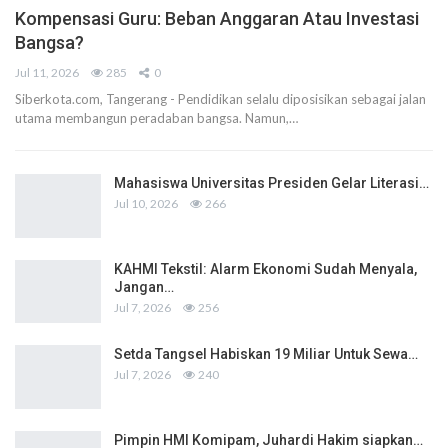
Kompensasi Guru: Beban Anggaran Atau Investasi
Bangsa?
Jul 11, 2026
285
0
Siberkota.com, Tangerang - Pendidikan selalu diposisikan sebagai jalan
utama membangun peradaban bangsa. Namun,…
Mahasiswa Universitas Presiden Gelar Literasi…
Jul 10, 2026
266
KAHMI Tekstil: Alarm Ekonomi Sudah Menyala,
Jangan…
Jul 7, 2026
256
Setda Tangsel Habiskan 19 Miliar Untuk Sewa…
Jul 7, 2026
240
Pimpin HMI Komipam, Juhardi Hakim siapkan…