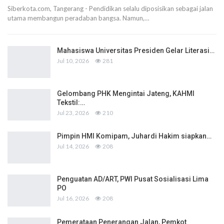
Siberkota.com, Tangerang - Pendidikan selalu diposisikan sebagai jalan
utama membangun peradaban bangsa. Namun,…
Mahasiswa Universitas Presiden Gelar Literasi…
Jul 10, 2026
281
Gelombang PHK Mengintai Jateng, KAHMI
Tekstil:…
Jul 23, 2026
210
Pimpin HMI Komipam, Juhardi Hakim siapkan…
Jul 14, 2026
208
Penguatan AD/ART, PWI Pusat Sosialisasi Lima
PO
Jul 16, 2026
208
Pemerataan Penerangan Jalan, Pemkot