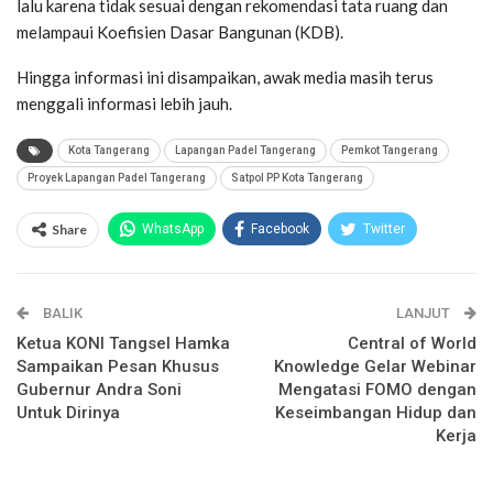
lalu karena tidak sesuai dengan rekomendasi tata ruang dan
melampaui Koefisien Dasar Bangunan (KDB).
Hingga informasi ini disampaikan, awak media masih terus
menggali informasi lebih jauh.
Kota Tangerang
Lapangan Padel Tangerang
Pemkot Tangerang
Proyek Lapangan Padel Tangerang
Satpol PP Kota Tangerang
Share
WhatsApp
Facebook
Twitter
Email
Facebook Messenger
BALIK
Telegram
LINE
LANJUT
Ketua KONI Tangsel Hamka
Central of World
Sampaikan Pesan Khusus
Knowledge Gelar Webinar
Gubernur Andra Soni
Mengatasi FOMO dengan
Untuk Dirinya
Keseimbangan Hidup dan
Kerja