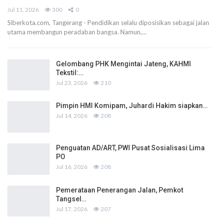
Jul 11, 2026
300
0
Siberkota.com, Tangerang - Pendidikan selalu diposisikan sebagai jalan
utama membangun peradaban bangsa. Namun,…
Gelombang PHK Mengintai Jateng, KAHMI
Tekstil:…
Jul 23, 2026
210
Pimpin HMI Komipam, Juhardi Hakim siapkan…
Jul 14, 2026
208
Penguatan AD/ART, PWI Pusat Sosialisasi Lima
PO
Jul 16, 2026
208
Pemerataan Penerangan Jalan, Pemkot
Tangsel…
Jul 17, 2026
207