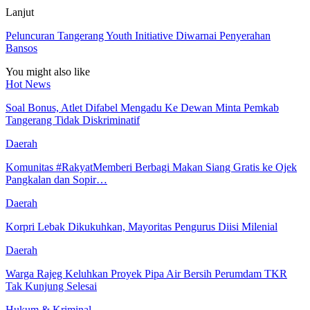
Lanjut
Peluncuran Tangerang Youth Initiative Diwarnai Penyerahan
Bansos
You might also like
Hot News
Soal Bonus, Atlet Difabel Mengadu Ke Dewan Minta Pemkab
Tangerang Tidak Diskriminatif
Daerah
Komunitas #RakyatMemberi Berbagi Makan Siang Gratis ke Ojek
Pangkalan dan Sopir…
Daerah
Korpri Lebak Dikukuhkan, Mayoritas Pengurus Diisi Milenial
Daerah
Warga Rajeg Keluhkan Proyek Pipa Air Bersih Perumdam TKR
Tak Kunjung Selesai
Hukum & Kriminal