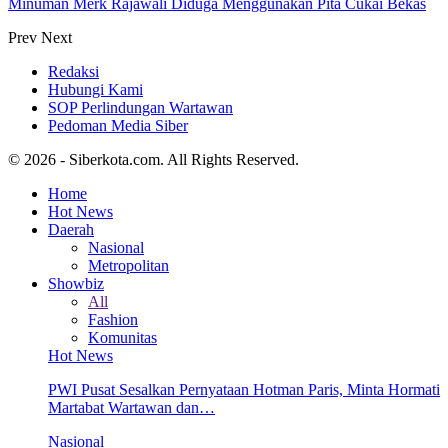
Minuman Merk Rajawali Diduga Menggunakan Pita Cukai Bekas
Prev
Next
Redaksi
Hubungi Kami
SOP Perlindungan Wartawan
Pedoman Media Siber
© 2026 - Siberkota.com. All Rights Reserved.
Home
Hot News
Daerah
Nasional
Metropolitan
Showbiz
All
Fashion
Komunitas
Hot News
PWI Pusat Sesalkan Pernyataan Hotman Paris, Minta Hormati
Martabat Wartawan dan…
Nasional