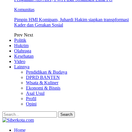
Komunitas
Pimpin HMI Komipam, Juhardi Hakim siapkan transpformasi
Kader dan Gerakan Sosial
Prev
Next
Politik
Hukrim
Olahraga
Kesehatan
Video
Lainnya
Pendidikan & Budaya
DPRD BANTEN
Wisata & Kuliner
Ekonomi & Bisnis
Asal Usul
Profil
Opini
Home