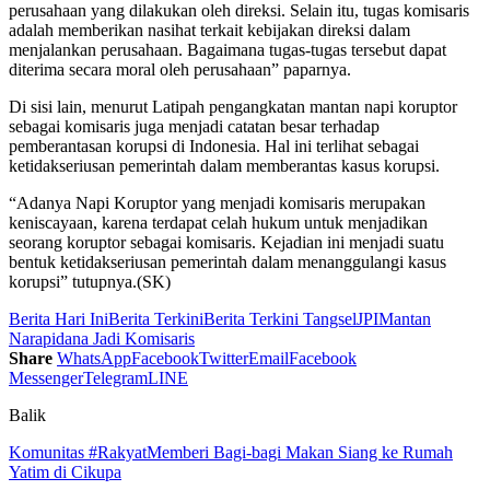
perusahaan yang dilakukan oleh direksi. Selain itu, tugas komisaris
adalah memberikan nasihat terkait kebijakan direksi dalam
menjalankan perusahaan. Bagaimana tugas-tugas tersebut dapat
diterima secara moral oleh perusahaan” paparnya.
Di sisi lain, menurut Latipah pengangkatan mantan napi koruptor
sebagai komisaris juga menjadi catatan besar terhadap
pemberantasan korupsi di Indonesia. Hal ini terlihat sebagai
ketidakseriusan pemerintah dalam memberantas kasus korupsi.
“Adanya Napi Koruptor yang menjadi komisaris merupakan
keniscayaan, karena terdapat celah hukum untuk menjadikan
seorang koruptor sebagai komisaris. Kejadian ini menjadi suatu
bentuk ketidakseriusan pemerintah dalam menanggulangi kasus
korupsi” tutupnya.(SK)
Berita Hari Ini
Berita Terkini
Berita Terkini Tangsel
JPI
Mantan
Narapidana Jadi Komisaris
Share
WhatsApp
Facebook
Twitter
Email
Facebook
Messenger
Telegram
LINE
Balik
Komunitas #RakyatMemberi Bagi-bagi Makan Siang ke Rumah
Yatim di Cikupa