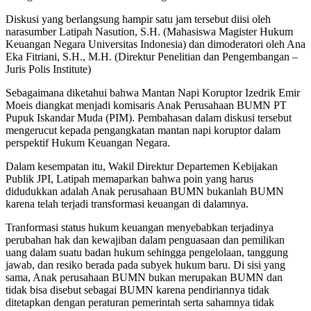
Diskusi yang berlangsung hampir satu jam tersebut diisi oleh
narasumber Latipah Nasution, S.H. (Mahasiswa Magister Hukum
Keuangan Negara Universitas Indonesia) dan dimoderatori oleh Ana
Eka Fitriani, S.H., M.H. (Direktur Penelitian dan Pengembangan –
Juris Polis Institute)
Sebagaimana diketahui bahwa Mantan Napi Koruptor Izedrik Emir
Moeis diangkat menjadi komisaris Anak Perusahaan BUMN PT
Pupuk Iskandar Muda (PIM). Pembahasan dalam diskusi tersebut
mengerucut kepada pengangkatan mantan napi koruptor dalam
perspektif Hukum Keuangan Negara.
Dalam kesempatan itu, Wakil Direktur Departemen Kebijakan
Publik JPI, Latipah memaparkan bahwa poin yang harus
didudukkan adalah Anak perusahaan BUMN bukanlah BUMN
karena telah terjadi transformasi keuangan di dalamnya.
Tranformasi status hukum keuangan menyebabkan terjadinya
perubahan hak dan kewajiban dalam penguasaan dan pemilikan
uang dalam suatu badan hukum sehingga pengelolaan, tanggung
jawab, dan resiko berada pada subyek hukum baru. Di sisi yang
sama, Anak perusahaan BUMN bukan merupakan BUMN dan
tidak bisa disebut sebagai BUMN karena pendiriannya tidak
ditetapkan dengan peraturan pemerintah serta sahamnya tidak