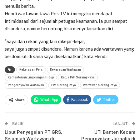
menulis berita.
Hendi wartawan Jawa Pos TV ini mengaku mendapat
intimidasasi dari sejumlah petugas keamanan. Ia pun sempat
disandera, namun beruntung bisa menyelamatkan diri.
“Saya dan rekan yang lain dikejar-kejar,
saya juga sempat disandera. Namun karena ada wartawan yang
berdomisili di sana saya diselamatkan,” kata Hendi.
Kekerasan Pers
Kekerasan Wartawan
Kementerian Lingkungan Hidup
Ketua PWI Serang Raya
Pengeroyokan Wartawan
PWI Serang Raya
Wartawan Serang Raya
Share
WhatsApp
Facebook
Twitter
Email
Facebook Messenger
BALIK
Telegram
LINE
LANJUT
Liput Penyegelan PT GRS,
IJTI Banten Kecam
Sejumlah Wartawan di
Pengroyokan Jurnalis di