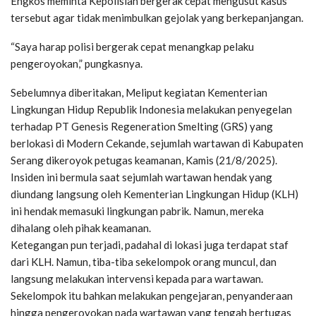
Engkos meminta Kepolisian bergerak cepat mengusut kasus
tersebut agar tidak menimbulkan gejolak yang berkepanjangan.
“Saya harap polisi bergerak cepat menangkap pelaku
pengeroyokan,” pungkasnya.
Sebelumnya diberitakan, Meliput kegiatan Kementerian
Lingkungan Hidup Republik Indonesia melakukan penyegelan
terhadap PT Genesis Regeneration Smelting (GRS) yang
berlokasi di Modern Cekande, sejumlah wartawan di Kabupaten
Serang dikeroyok petugas keamanan, Kamis (21/8/2025).
Insiden ini bermula saat sejumlah wartawan hendak yang
diundang langsung oleh Kementerian Lingkungan Hidup (KLH)
ini hendak memasuki lingkungan pabrik. Namun, mereka
dihalang oleh pihak keamanan.
Ketegangan pun terjadi, padahal di lokasi juga terdapat staf
dari KLH. Namun, tiba-tiba sekelompok orang muncul, dan
langsung melakukan intervensi kepada para wartawan.
Sekelompok itu bahkan melakukan pengejaran, penyanderaan
hingga pengeroyokan pada wartawan yang tengah bertugas