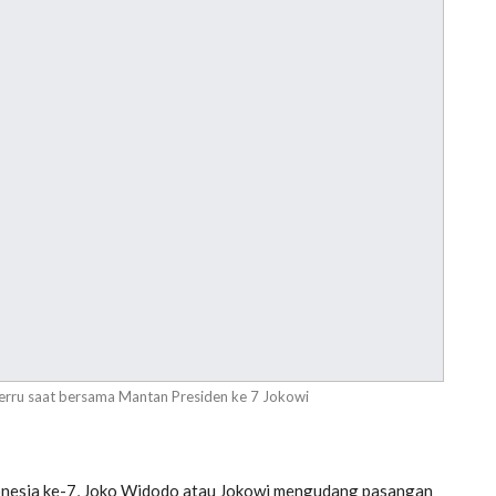
Lerru saat bersama Mantan Presiden ke 7 Jokowi
nesia ke-7, Joko Widodo atau Jokowi mengudang pasangan