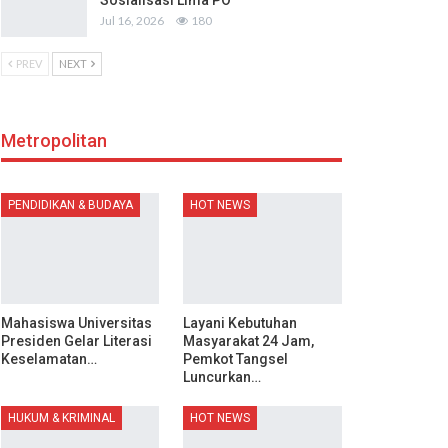
Sosialisasi Lima PO
Jul 16, 2026
180
PREV
NEXT
Metropolitan
PENDIDIKAN & BUDAYA
HOT NEWS
Mahasiswa Universitas
Layani Kebutuhan
Presiden Gelar Literasi
Masyarakat 24 Jam,
Keselamatan…
Pemkot Tangsel
Luncurkan…
HUKUM & KRIMINAL
HOT NEWS