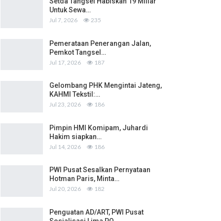
Setda Tangsel Habiskan 19 Miliar
Untuk Sewa…
Jul 7, 2026
235
Pemerataan Penerangan Jalan,
Pemkot Tangsel…
Jul 17, 2026
187
Gelombang PHK Mengintai Jateng,
KAHMI Tekstil:…
Jul 23, 2026
186
Pimpin HMI Komipam, Juhardi
Hakim siapkan…
Jul 14, 2026
186
PWI Pusat Sesalkan Pernyataan
Hotman Paris, Minta…
Jul 20, 2026
182
Penguatan AD/ART, PWI Pusat