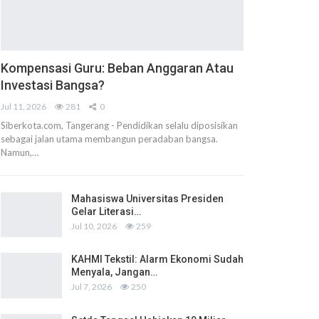
Kompensasi Guru: Beban Anggaran Atau
Investasi Bangsa?
Jul 11, 2026
281
0
Siberkota.com, Tangerang - Pendidikan selalu diposisikan
sebagai jalan utama membangun peradaban bangsa.
Namun,…
Mahasiswa Universitas Presiden
Gelar Literasi…
Jul 10, 2026
259
KAHMI Tekstil: Alarm Ekonomi Sudah
Menyala, Jangan…
Jul 7, 2026
250