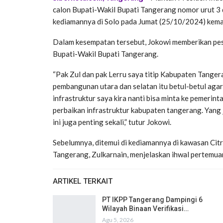
calon Bupati-Wakil Bupati Tangerang nomor urut 3 d
kediamannya di Solo pada Jumat (25/10/2024) kema
Dalam kesempatan tersebut, Jokowi memberikan pesan
Bupati-Wakil Bupati Tangerang.
“Pak Zul dan pak Lerru saya titip Kabupaten Tang
pembangunan utara dan selatan itu betul-betul aga
infrastruktur saya kira nanti bisa minta ke pemerint
perbaikan infrastruktur kabupaten tangerang. Yan
ini juga penting sekali,” tutur Jokowi.
Sebelumnya, ditemui di kediamannya di kawasan Cit
Tangerang, Zulkarnain, menjelaskan ihwal pertemuan
ARTIKEL TERKAIT
PT IKPP Tangerang Dampingi 6
Wilayah Binaan Verifikasi…
Agu 5, 2026