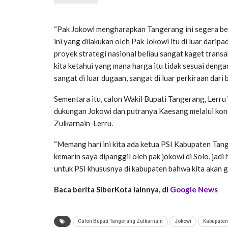
“Pak Jokowi mengharapkan Tangerang ini segera ber
ini yang dilakukan oleh Pak Jokowi itu di luar dari
proyek strategi nasional beliau sangat kaget trans
kita ketahui yang mana harga itu tidak sesuai denga
sangat di luar dugaan, sangat di luar perkiraan dari
Sementara itu, calon Wakil Bupati Tangerang, Lerru
dukungan Jokowi dan putranya Kaesang melalui kons
Zulkarnain-Lerru.
“Memang hari ini kita ada ketua PSI Kabupaten Tang
kemarin saya dipanggil oleh pak jokowi di Solo, jadi
untuk PSI khususnya di kabupaten bahwa kita akan 
Baca berita SiberKota lainnya, di
Google News
Calon Bupati Tangerang Zulkarnain
Jokowi
Kabupaten