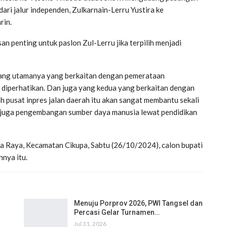
ari jalur independen, Zulkarnain-Lerru Yustira ke
rin.
 penting untuk paslon Zul-Lerru jika terpilih menjadi
erang utamanya yang berkaitan dengan pemerataan
r diperhatikan. Dan juga yang kedua yang berkaitan dengan
ah pusat inpres jalan daerah itu akan sangat membantu sekali
g juga pengembangan sumber daya manusia lewat pendidikan
ra Raya, Kecamatan Cikupa, Sabtu (26/10/2024), calon bupati
nya itu.
Menuju Porprov 2026, PWI Tangsel dan
Percasi Gelar Turnamen…
Jul 31, 2026