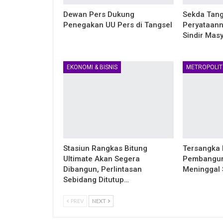
Dewan Pers Dukung
Sekda Tangs
Penegakan UU Pers di Tangsel
Peryataann
Sindir Mas
EKONOMI & BISNIS
METROPOLIT
Stasiun Rangkas Bitung
Tersangka 
Ultimate Akan Segera
Pembangun
Dibangun, Perlintasan
Meninggal S
Sebidang Ditutup…
PREV
NEXT