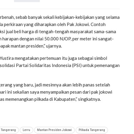
benah, sebab banyak sekali kebijakan-kebijakan yang selama
pada perkiraan yang diharapkan oleh Pak Jokowi. Contoh
aksi jual beli harga di tengah-tengah masyarakat sama-sama
n harapan dengan nilai 50.000 NJOP, per meter ini sangat-
 bapak mantan presiden,” ujarnya.
 Yustira mengatakan pertemuan itu juga sebagai simbol
olidasi Partai Solidaritas Indonesia (PSI) untuk pemenangan
erang yang baru, jadi mesinnya akan lebih panas setelah
 hari ini sekalian saya menyampaikan pesan dari pak jokowi
gas memenangkan pilkada di Kabupaten,” singkatnya.
 Tangerang
Lerru
Mantan Presiden Jokowi
Pilkada Tangerang