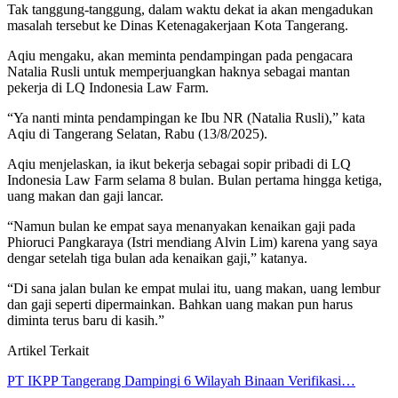
Tak tanggung-tanggung, dalam waktu dekat ia akan mengadukan
masalah tersebut ke Dinas Ketenagakerjaan Kota Tangerang.
Aqiu mengaku, akan meminta pendampingan pada pengacara
Natalia Rusli untuk memperjuangkan haknya sebagai mantan
pekerja di LQ Indonesia Law Farm.
“Ya nanti minta pendampingan ke Ibu NR (Natalia Rusli),” kata
Aqiu di Tangerang Selatan, Rabu (13/8/2025).
Aqiu menjelaskan, ia ikut bekerja sebagai sopir pribadi di LQ
Indonesia Law Farm selama 8 bulan. Bulan pertama hingga ketiga,
uang makan dan gaji lancar.
“Namun bulan ke empat saya menanyakan kenaikan gaji pada
Phioruci Pangkaraya (Istri mendiang Alvin Lim) karena yang saya
dengar setelah tiga bulan ada kenaikan gaji,” katanya.
“Di sana jalan bulan ke empat mulai itu, uang makan, uang lembur
dan gaji seperti dipermainkan. Bahkan uang makan pun harus
diminta terus baru di kasih.”
Artikel Terkait
PT IKPP Tangerang Dampingi 6 Wilayah Binaan Verifikasi…