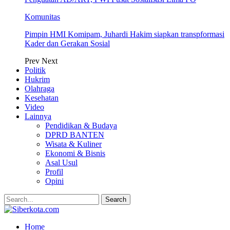
Komunitas
Pimpin HMI Komipam, Juhardi Hakim siapkan transpformasi
Kader dan Gerakan Sosial
Prev
Next
Politik
Hukrim
Olahraga
Kesehatan
Video
Lainnya
Pendidikan & Budaya
DPRD BANTEN
Wisata & Kuliner
Ekonomi & Bisnis
Asal Usul
Profil
Opini
Home