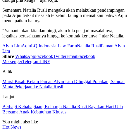
diduga pria ketiga,” ujar Aqiu.
Sementara Natalia Rusli mengaku akan melakukan pendampingan
pada Aqiu terkait masalah tersebut. Ia ingin mematikan bahwa Aqiu
mendapatkan haknya.
“Ya nanti akan kita dampingi, akan kita pelajari masalahnya,
legalitas perusahaannya hingga ke kontrak kerjanya,” ujar Natalia.
Alvin Lim
Aqiu
LQ Indonesia Law Farm
Natalia Rusli
Paman Alvin
Lim
Share
WhatsApp
Facebook
Twitter
Email
Facebook
Messenger
Telegram
LINE
Balik
Miris! Kisah Kelam Paman Alvin Lim Ditinggal Ponakan, Sampai
Minta Pekerjaan ke Natalia Rusli
Lanjut
Berbagi Kebahagiaan, Keluarga Natalia Rusli Rayakan Hari Ulta
Bersama Anak Kebutuhan Khusus
You might also like
Hot News