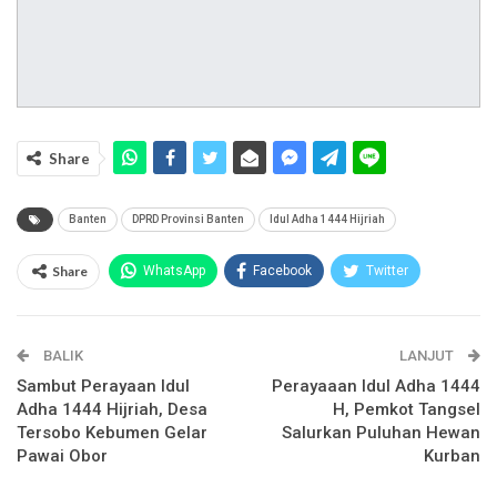
Share
Banten
DPRD Provinsi Banten
Idul Adha 1444 Hijriah
Share
WhatsApp
Facebook
Twitter
Email
Facebook Messenger
BALIK
Telegram
LINE
LANJUT
Sambut Perayaan Idul
Perayaaan Idul Adha 1444
Adha 1444 Hijriah, Desa
H, Pemkot Tangsel
Tersobo Kebumen Gelar
Salurkan Puluhan Hewan
Pawai Obor
Kurban