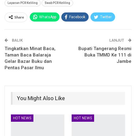
Layanan PCR Keliling
Swab PCR Keliling
Share
WhatsApp
Facebook
Twitter
Email
Facebook Messenger
BALIK
Telegram
LINE
LANJUT
Tingkatkan Minat Baca,
Bupati Tangerang Resmi
Taman Baca Balaraja
Buka TMMD Ke 111 di
Gelar Bazar Buku dan
Jambe
Pentas Pasar Ilmu
You Might Also Like
HOT NEWS
HOT NEWS