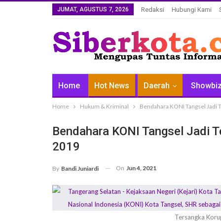
JUMAT, AGUSTUS 7, 2026
Redaksi
Hubungi Kami
Home
Hot News
Daerah
Showbi
Home
Hukum & Kriminal
Bendahara KONI Tangsel Jadi 
Bendahara KONI Tangsel Jadi T
2019
On
Jun 4, 2021
By
Bandi Juniardi
Tersangka Koru