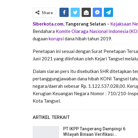
Share
Siberkota.com
,
Tangerang Selatan
–
Kejaksaan Neg
Bendahara
Komite Olaraga Nasional Indonesia (KO
dugaan
korupsi
dana hibah tahun 2019.
Penetapan ini sesuai dengan Surat Penetapan Ters
Juni 2021 yang diinfokan oleh Kejari Tangsel melalui
Dalam siaran pers itu disebutkan SHR ditetapkan t
pertanggungjawaban dana hibah KONI Tangsel tah
negara/daerah sebesar Rp. 1.122.537.028,00. Kerug
Kerugian Keuangan Negara Nomor : 710/210-Inspek
Kota Tangsel.
ARTIKEL TERKAIT
PT IKPP Tangerang Dampingi 6
Wilayah Binaan Verifikasi…