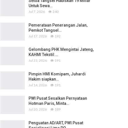
Setda Tangsel Habiskan 19 Miliar
Untuk Sewa…
Jul 7, 2026
240
Pemerataan Penerangan Jalan,
Pemkot Tangsel…
Jul 17, 2026
192
Gelombang PHK Mengintai Jateng,
KAHMI Tekstil:…
Jul 23, 2026
191
Pimpin HMI Komipam, Juhardi
Hakim siapkan…
Jul 14, 2026
191
PWI Pusat Sesalkan Pernyataan
Hotman Paris, Minta…
Jul 20, 2026
189
Penguatan AD/ART, PWI Pusat