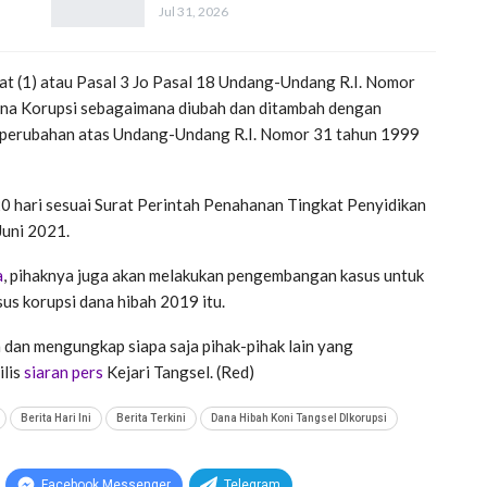
Jul 31, 2026
at (1) atau Pasal 3 Jo Pasal 18 Undang-Undang R.I. Nomor
na Korupsi sebagaimana diubah dan ditambah dengan
 perubahan atas Undang-Undang R.I. Nomor 31 tahun 1999
20 hari sesuai Surat Perintah Penahanan Tingkat Penyidikan
uni 2021.
a
, pihaknya juga akan melakukan pengembangan kasus untuk
us korupsi dana hibah 2019 itu.
an mengungkap siapa saja pihak-pihak lain yang
ilis
siaran
pers
Kejari Tangsel. (Red)
Berita Hari Ini
Berita Terkini
Dana Hibah Koni Tangsel DIkorupsi
Facebook Messenger
Telegram