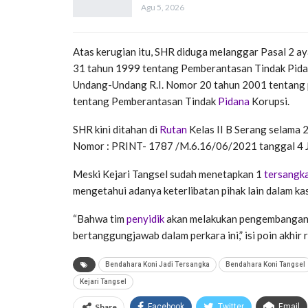
Agu 5, 2026
Atas kerugian itu, SHR diduga melanggar Pasal 2 ay
31 tahun 1999 tentang Pemberantasan Tindak Pida
Undang-Undang R.I. Nomor 20 tahun 2001 tentang
tentang Pemberantasan Tindak
Pidana
Korupsi.
SHR kini ditahan di
Rutan
Kelas II B Serang selama 
Nomor : PRINT- 1787 /M.6.16/06/2021 tanggal 4 J
Meski Kejari Tangsel sudah menetapkan 1
tersangk
mengetahui adanya keterlibatan pihak lain dalam kas
“Bahwa tim
penyidik
akan melakukan pengembangan d
bertanggungjawab dalam perkara ini,” isi poin akhir r
Bendahara Koni Jadi Tersangka
Bendahara Koni Tangsel
Kejari Tangsel
Share
Facebook
Twitter
Email