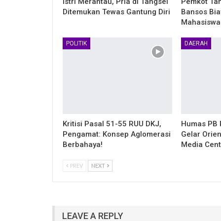
Istri Merantau, Pria di Tangsel
Pemkot Tan
Ditemukan Tewas Gantung Diri
Bansos Bia
Mahasiswa
POLITIK
DAERAH
Kritisi Pasal 51-55 RUU DKJ,
Humas PB 
Pengamat: Konsep Aglomerasi
Gelar Orie
Berbahaya!
Media Cent
PREV
NEXT
LEAVE A REPLY