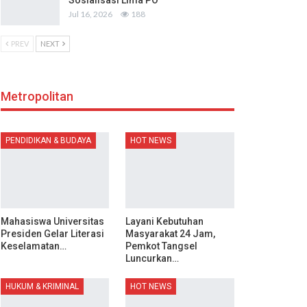
Sosialisasi Lima PO
Jul 16, 2026
188
PREV
NEXT
Metropolitan
PENDIDIKAN & BUDAYA
HOT NEWS
Mahasiswa Universitas
Layani Kebutuhan
Presiden Gelar Literasi
Masyarakat 24 Jam,
Keselamatan…
Pemkot Tangsel
Luncurkan…
HUKUM & KRIMINAL
HOT NEWS