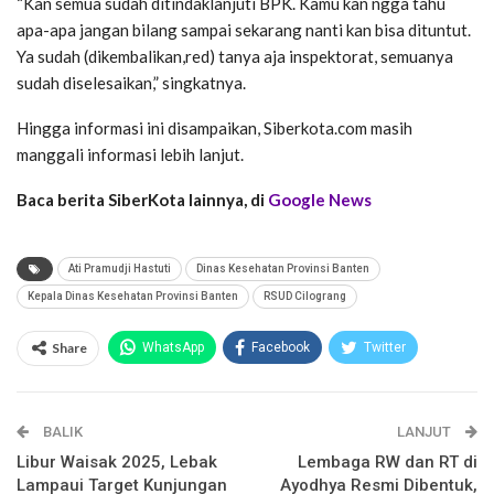
“Kan semua sudah ditindaklanjuti BPK. Kamu kan ngga tahu
apa-apa jangan bilang sampai sekarang nanti kan bisa dituntut.
Ya sudah (dikembalikan,red) tanya aja inspektorat, semuanya
sudah diselesaikan,” singkatnya.
Hingga informasi ini disampaikan, Siberkota.com masih
manggali informasi lebih lanjut.
Baca berita SiberKota lainnya, di
Google News
Ati Pramudji Hastuti
Dinas Kesehatan Provinsi Banten
Kepala Dinas Kesehatan Provinsi Banten
RSUD Cilograng
Share
WhatsApp
Facebook
Twitter
Email
Facebook Messenger
BALIK
Telegram
LINE
LANJUT
Libur Waisak 2025, Lebak
Lembaga RW dan RT di
Lampaui Target Kunjungan
Ayodhya Resmi Dibentuk,