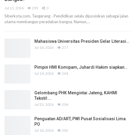
Jul 11, 2026
295
0
Siberkota.com, Tangerang - Pendidikan selalu diposisikan sebagai jalan
utama membangun peradaban bangsa. Namun,…
Mahasiswa Universitas Presiden Gelar Literasi…
Jul 10, 2026
277
Pimpin HMI Komipam, Juhardi Hakim siapkan…
Jul 14, 2026
204
Gelombang PHK Mengintai Jateng, KAHMI
Tekstil:…
Jul 23, 2026
204
Penguatan AD/ART, PWI Pusat Sosialisasi Lima
PO
Jul 16, 2026
202