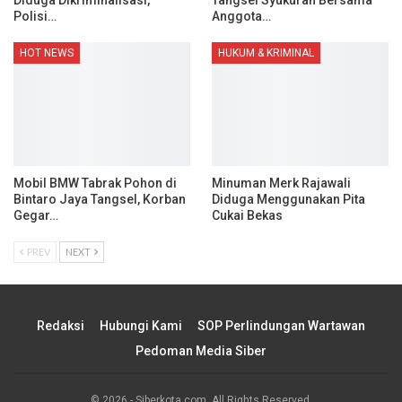
Diduga Dikriminalisasi,
Tangsel Syukuran Bersama
Polisi…
Anggota…
HOT NEWS
HUKUM & KRIMINAL
Mobil BMW Tabrak Pohon di
Minuman Merk Rajawali
Bintaro Jaya Tangsel, Korban
Diduga Menggunakan Pita
Gegar…
Cukai Bekas
PREV
NEXT
Redaksi
Hubungi Kami
SOP Perlindungan Wartawan
Pedoman Media Siber
© 2026 - Siberkota.com. All Rights Reserved.