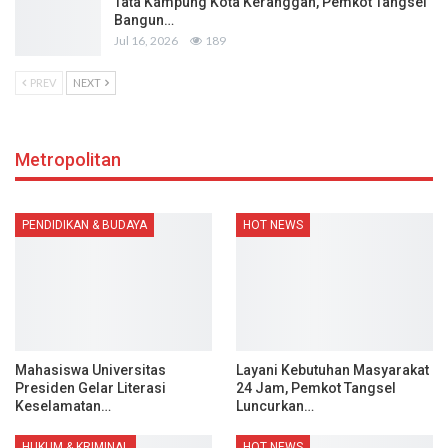
Tata Kampung Kota Keranggan, Pemkot Tangsel
Bangun…
Jul 16, 2026
189
PREV
NEXT
Metropolitan
PENDIDIKAN & BUDAYA
HOT NEWS
Mahasiswa Universitas
Layani Kebutuhan Masyarakat
Presiden Gelar Literasi
24 Jam, Pemkot Tangsel
Keselamatan…
Luncurkan…
HUKUM & KRIMINAL
HOT NEWS