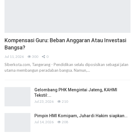
Kompensasi Guru: Beban Anggaran Atau Investasi
Bangsa?
Jul 11, 2026
300
0
Siberkota.com, Tangerang - Pendidikan selalu diposisikan sebagai jalan
utama membangun peradaban bangsa. Namun,…
Gelombang PHK Mengintai Jateng, KAHMI
Tekstil:…
Jul 23, 2026
210
Pimpin HMI Komipam, Juhardi Hakim siapkan…
Jul 14, 2026
208