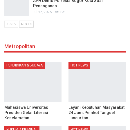
APH Demo Polresta Bogor Kota Soal
Penanganan…
Jul 17, 2026
193
PREV
NEXT
Metropolitan
PENDIDIKAN & BUDAYA
HOT NEWS
Mahasiswa Universitas
Layani Kebutuhan Masyarakat
Presiden Gelar Literasi
24 Jam, Pemkot Tangsel
Keselamatan…
Luncurkan…
HUKUM & KRIMINAL
HOT NEWS