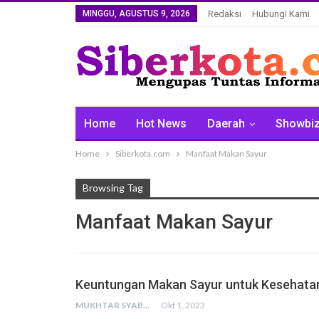
MINGGU, AGUSTUS 9, 2026
Redaksi
Hubungi Kami
Home
Hot News
Daerah
Showbi
Home
Siberkota.com
Manfaat Makan Sayur
Browsing Tag
Manfaat Makan Sayur
Keuntungan Makan Sayur untuk Kesehata
MUKHTAR SYABANI AMIEN
Okt 1, 2023