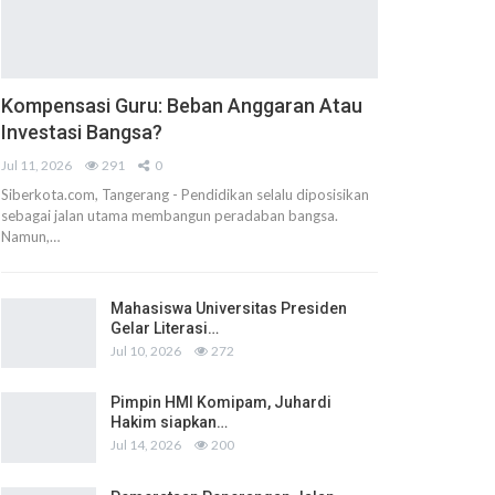
Kompensasi Guru: Beban Anggaran Atau
Investasi Bangsa?
Jul 11, 2026
291
0
Siberkota.com, Tangerang - Pendidikan selalu diposisikan
sebagai jalan utama membangun peradaban bangsa.
Namun,…
Mahasiswa Universitas Presiden
Gelar Literasi…
Jul 10, 2026
272
Pimpin HMI Komipam, Juhardi
Hakim siapkan…
Jul 14, 2026
200