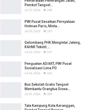
Pemerataan Penerangan Jalan,
Pemkot Tangsel…
Jul 17, 2026
198
PWI Pusat Sesalkan Pernyataan
Hotman Paris, Minta…
Jul 20, 2026
197
Gelombang PHK Mengintai Jateng,
KAHMI Tekstil:…
Jul 23, 2026
197
Penguatan AD/ART, PWI Pusat
Sosialisasi Lima PO
Jul 16, 2026
196
Bus Sekolah Gratis Tangsel
Membantu Orangtua Siswa…
Jul 15, 2026
189
Tata Kampung Kota Keranggan,