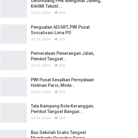
Gelombang PHK Mengintai Jateng,
KAHMI Tekstil:…
Jul 23, 2026
204
Penguatan AD/ART, PWI Pusat
Sosialisasi Lima PO
Jul 16, 2026
202
Pemerataan Penerangan Jalan,
Pemkot Tangsel…
Jul 17, 2026
202
PWI Pusat Sesalkan Pernyataan
Hotman Paris, Minta…
Jul 20, 2026
202
Tata Kampung Kota Keranggan,
Pemkot Tangsel Bangun…
Jul 16, 2026
194
Bus Sekolah Gratis Tangsel