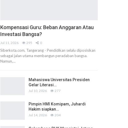
Kompensasi Guru: Beban Anggaran Atau
Investasi Bangsa?
Jul 11, 2026
295
0
Siberkota.com, Tangerang - Pendidikan selalu diposisikan
sebagai jalan utama membangun peradaban bangsa.
Namun,…
Mahasiswa Universitas Presiden
Gelar Literasi…
Jul 10, 2026
277
Pimpin HMI Komipam, Juhardi
Hakim siapkan…
Jul 14, 2026
204