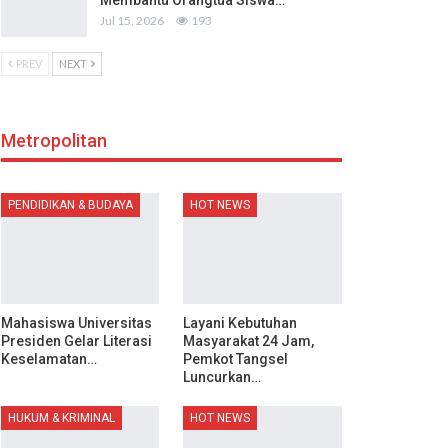
Membantu Orangtua Siswa…
Jul 15, 2026
193
PREV
NEXT
Metropolitan
PENDIDIKAN & BUDAYA
HOT NEWS
Mahasiswa Universitas
Layani Kebutuhan
Presiden Gelar Literasi
Masyarakat 24 Jam,
Keselamatan…
Pemkot Tangsel
Luncurkan…
HUKUM & KRIMINAL
HOT NEWS