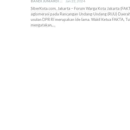
BANDI JUNIARDI
Jan 22, 2024
SiberKota.com, Jakarta – Forum Warga Kota Jakarta (FAK
aglomerasi pada Rancangan Undang-Undang (RUU) Daerah 
usulan DPR RI merupakan ide lama. Wakil Ketua FAKTA, T
mengatakan,…