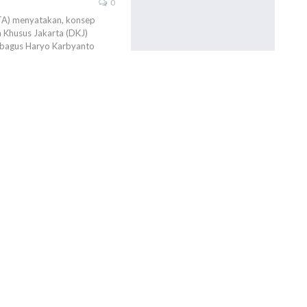
0
TA) menyatakan, konsep
Khusus Jakarta (DKJ)
ubagus Haryo Karbyanto